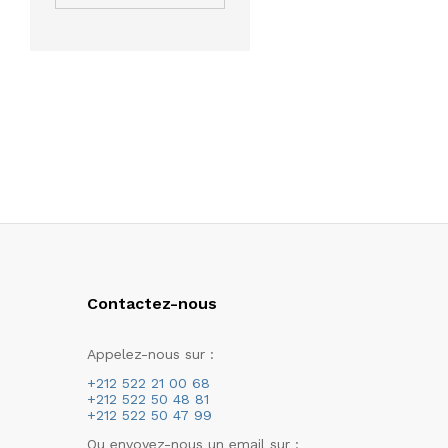
Hydratation corps
ERAYBA
Hygiène corps
EUCERIN
Soin Mains
FENIOUX
Soin Minceur
HELIABRINE
Soin Pieds
INSTITUT
ESTHEDERM
Soins ciblés corps
JANSSEN COSMETICS
Toilette intime
La Roche-Posay
Homme
LANCIOR
Capillaire homme
Contactez-nous
LANSINOH
Maquillage
NEOSTRATA
Démaquillants
Appelez-nous sur :
NUXE
Démaquillant visage
+212 522 21 00 68
+212 522 50 48 81
PALMER'S
Démaquillant yeux
+212 522 50 47 99
PURESSENTIEL
Ou envoyez-nous un email sur :
Teint