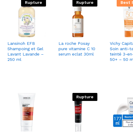
Rupture
Rupture
Best 
Lansinoh EFB
La roche Posay
Vichy Capita
Shampoing et Gel
pure vitamine C 10
Soin anti-t
Lavant Lavande –
serum eclat 30ml
teinté 3-en
250 ml
50+ – 50 m
Rupture