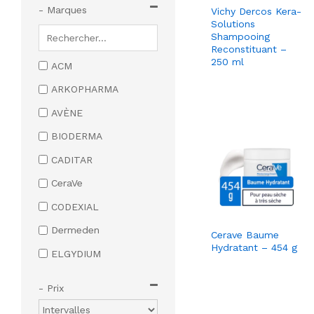
Chute
- Marques
Vichy Dercos Kera-
Solutions
Shampooing Cheveux
Shampooing
Fins
Reconstituant –
250 ml
Shampooing Cheveux
ACM
Secs
ARKOPHARMA
Soins capillaires
AVÈNE
Masque capillaire
BIODERMA
Sérum capillaire
CADITAR
Soin sans rinçage
CeraVe
Soins coiffants
CODEXIAL
Traitements
Dermeden
Cerave Baume
spécifiques
Hydratant – 454 g
ELGYDIUM
Soin anti-chute et
fortifiants
ENDOCARE
- Prix
Corps
ENEOMEY