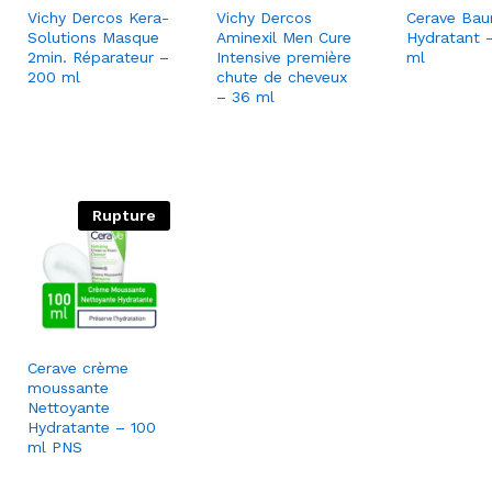
Vichy Dercos Kera-
Vichy Dercos
Cerave Ba
Solutions Masque
Aminexil Men Cure
Hydratant 
2min. Réparateur –
Intensive première
ml
200 ml
chute de cheveux
– 36 ml
Rupture
Cerave crème
moussante
Nettoyante
Hydratante – 100
ml PNS