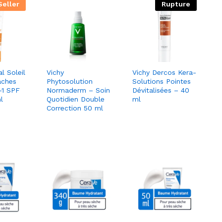
Seller
Rupture
l Soleil
Vichy
Vichy Dercos Kera-
aches
Phytosolution
Solutions Pointes
-1 SPF
Normaderm – Soin
Dévitalisées – 40
l
Quotidien Double
ml
Correction 50 ml