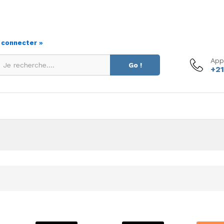
s connecter »
App
Go !
+21