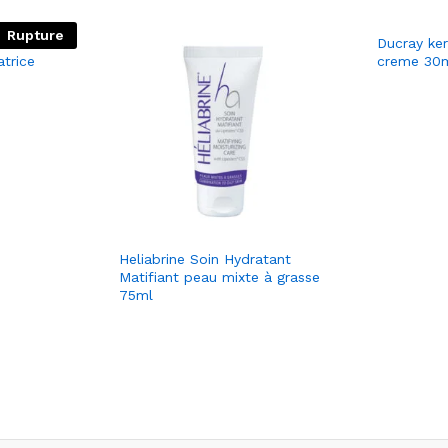
Rupture
LAST
Ducray ker
trice
creme 30
Heliabrine Soin Hydratant
Matifiant peau mixte à grasse
75ml