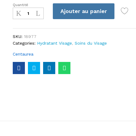
Quantité
Centaurea
Ajouter au panier
creme
hydratante
compensatrice
50ml
SKU:
18977
quantité
Categories:
Hydratant Visage
,
Soins du Visage
Centaurea