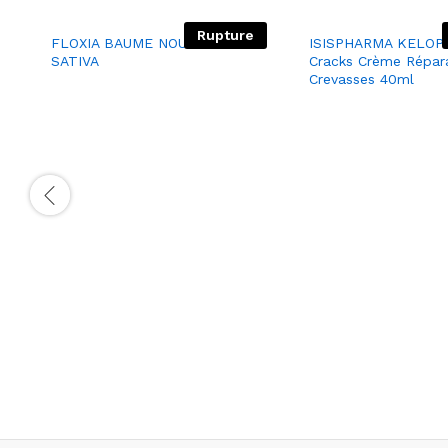
Rupture
FLOXIA BAUME NOURRISSANT /
ISISPHARMA KELOP
SATIVA
Cracks Crème Répara
Crevasses 40ml