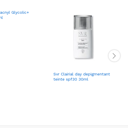
acnyl Glycolic+
ml
Svr Clairial day depigmentant
teinte spf30 30ml