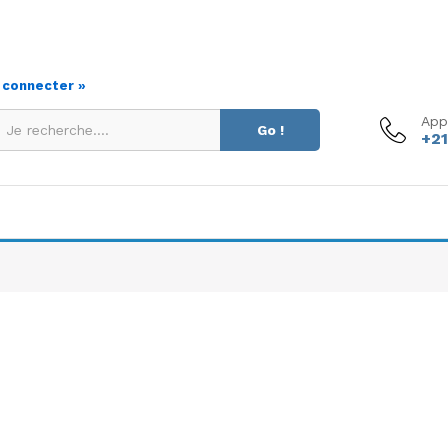
s connecter »
App
Go !
+21