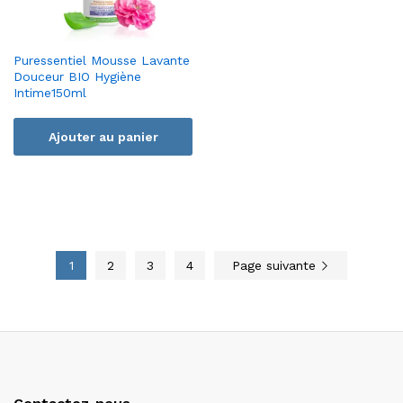
Puressentiel Mousse Lavante
Douceur BIO Hygiène
Intime150ml
Ajouter au panier
1
2
3
4
Page suivante