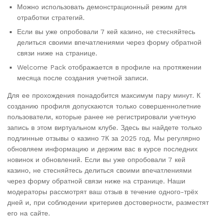
Можно использовать демонстрационный режим для
отработки стратегий.
Если вы уже опробовали 7 кей казино, не стесняйтесь
делиться своими впечатлениями через форму обратной
связи ниже на странице.
Welcome Pack отображается в профиле на протяжении
месяца после создания учетной записи.
Для ее прохождения понадобится максимум пару минут. К
созданию профиля допускаются только совершеннолетние
пользователи, которые ранее не регистрировали учетную
запись в этом виртуальном клубе. Здесь вы найдете только
подлинные отзывы о казино 7К за 2025 год. Мы регулярно
обновляем информацию и держим вас в курсе последних
новинок и обновлений. Если вы уже опробовали 7 кей
казино, не стесняйтесь делиться своими впечатлениями
через форму обратной связи ниже на странице. Наши
модераторы рассмотрят ваш отзыв в течение одного-трёх
дней и, при соблюдении критериев достоверности, разместят
его на сайте.