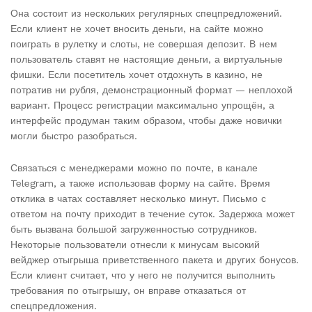
Она состоит из нескольких регулярных спецпредложений.
Если клиент не хочет вносить деньги, на сайте можно
поиграть в рулетку и слоты, не совершая депозит. В нем
пользователь ставят не настоящие деньги, а виртуальные
фишки. Если посетитель хочет отдохнуть в казино, не
потратив ни рубля, демонстрационный формат — неплохой
вариант. Процесс регистрации максимально упрощён, а
интерфейс продуман таким образом, чтобы даже новички
могли быстро разобраться.
Связаться с менеджерами можно по почте, в канале
Telegram, а также использовав форму на сайте. Время
отклика в чатах составляет несколько минут. Письмо с
ответом на почту приходит в течение суток. Задержка может
быть вызвана большой загруженностью сотрудников.
Некоторые пользователи отнесли к минусам высокий
вейджер отыгрыша приветственного пакета и других бонусов.
Если клиент считает, что у него не получится выполнить
требования по отыгрышу, он вправе отказаться от
спецпредложения.