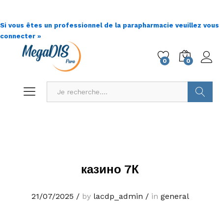
Si vous êtes un professionnel de la parapharmacie veuillez vous
connecter »
0
0
Go !
казино 7К
21/07/2025
/
by
lacdp_admin
/
in
general