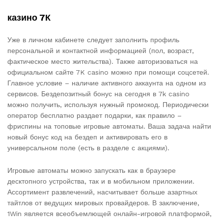
казино 7К
Уже в личном кабинете следует заполнить профиль
персональной и контактной информацией (пол, возраст,
фактическое место жительства). Также авторизоваться на
официальном сайте 7K casino можно при помощи соцсетей.
Главное условие – наличие активного аккаунта на одном из
сервисов. Бездепозитный бонус на сегодня в 7k casino
можно получить, используя нужный промокод. Периодически
оператор бесплатно раздает подарки, как правило –
фриспины на топовые игровые автоматы. Ваша задача найти
новый бонус код на бездеп и активировать его в
универсальном поле (есть в разделе с акциями).
Игровые автоматы можно запускать как в браузере
десктопного устройства, так и в мобильном приложении.
Ассортимент развлечений, насчитывает больше азартных
тайтлов от ведущих мировых провайдеров. В заключение,
1Win является всеобъемлющей онлайн-игровой платформой,