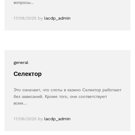
вопросы…
17/06/2025
by
lacdp_admin
general
Селектор
Это означает, что слоты в казино Селектор работают
без зависаний. Кроме того, они соответствуют
всем…
17/06/2025
by
lacdp_admin