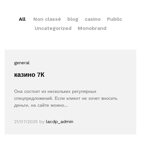
All
Non classé
blog
casino
Public
Uncategorized
Monobrand
general
казино 7К
Она состоит из нескольких регулярных
спецпредложений. Если клиент не хочет вносить
деньги, на сайте можно…
21/07/2025
by
lacdp_admin