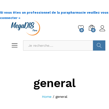
Si vous êtes un professionnel de la parapharmacie veuillez vous
connecter »
0
0
Go !
general
Home
/
general