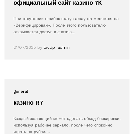
официальный сайт казино 7К
При отсутствии ошибок статус аккаунта меняется на
«Верифицирован». После этого пользователю
открывается доступ к снятию…
21/07/2025
by
lacdp_admin
general
казино R7
Каждый желающий может сделать обход блокировки,
используя рабочее зеркало, после чего спокойно
играть на рубли.…