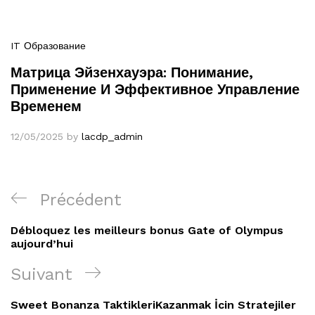
IT Образование
Матрица Эйзенхауэра: Понимание,
Применение И Эффективное Управление
Временем
12/05/2025
by
lacdp_admin
Navigation
Article
Précédent
de
précédent
Débloquez les meilleurs bonus Gate of Olympus
l’article
aujourd’hui
Article
Suivant
suivant
Sweet Bonanza TaktikleriKazanmak İcin Stratejiler