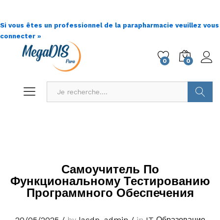
Si vous êtes un professionnel de la parapharmacie veuillez vous
connecter »
0
0
Go !
Самоучитель По
Функциональному Тестированию
Программного Обеспечения
20/05/2025
/
by
lacdp_admin
/
in
IT Образование