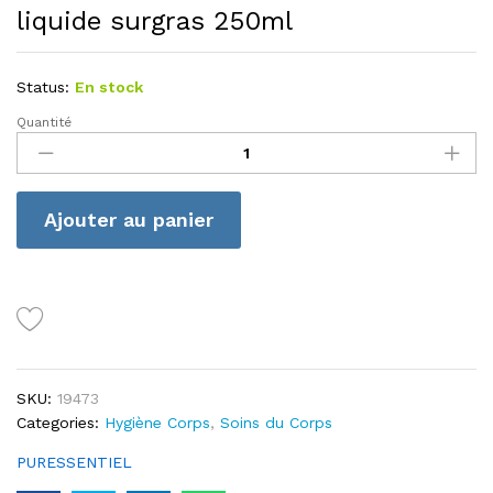
liquide surgras 250ml
Status:
En stock
Quantité
Puressentiel
assainissant
savon
liquide
Ajouter au panier
surgras
250ml
quantité
SKU:
19473
Categories:
Hygiène Corps
,
Soins du Corps
PURESSENTIEL