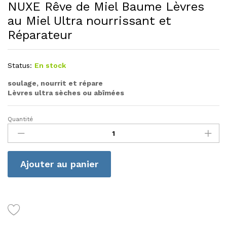
NUXE Rêve de Miel Baume Lèvres
au Miel Ultra nourrissant et
Réparateur
Status:
En stock
soulage, nourrit et répare
Lèvres ultra sèches ou abîmées
Quantité
NUXE
Rêve
de
Miel
Ajouter au panier
Baume
Lèvres
au
Miel
Ultra
nourrissant