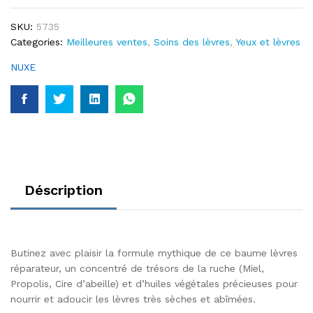
et
Réparateur
SKU:
5735
quantité
Categories:
Meilleures ventes
,
Soins des lèvres
,
Yeux et lèvres
NUXE
Déscription
Butinez avec plaisir la formule mythique de ce baume lèvres
réparateur, un concentré de trésors de la ruche (Miel,
Propolis, Cire d’abeille) et d’huiles végétales précieuses pour
nourrir et adoucir les lèvres très sèches et abîmées.