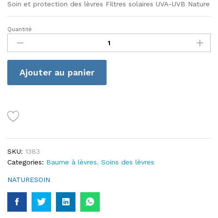
Soin et protection des lèvres Filtres solaires UVA-UVB Nature
Quantité
Nature
Soin
Stick
Labial
Ajouter au panier
Bleu
quantité
SKU:
1383
Categories:
Baume à lèvres
,
Soins des lèvres
NATURESOIN