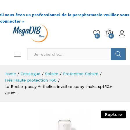
Si vous êtes un professionnel de la parapharmacie veuillez vous
connecter »
0
0
Go !
Home
/
Catalogue
/
Solaire
/
Protection Solaire
/
Très Haute protection >50
/
La Roche-posay Anthelios invisible spray shaka spf50+
200ml
Rupture