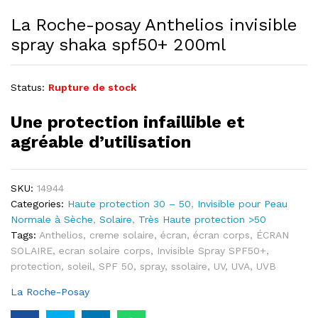
La Roche-posay Anthelios invisible
spray shaka spf50+ 200ml
Status:
Rupture de stock
Une protection infaillible et
agréable d’utilisation
SKU:
14944
Categories:
Haute protection 30 – 50
,
Invisible pour Peau
Normale à Sèche
,
Solaire
,
Très Haute protection >50
Tags:
Anthelios
,
creme solaire
,
écran
,
écran corps
,
ÉCRAN
SOLAIRE
,
ecran solaire corps
,
Invisible Spray SPF50+
,
protection
,
soleil
,
SPF 50
,
spray
,
ssolaire
,
UV
,
UVA
,
UVB
La Roche-Posay