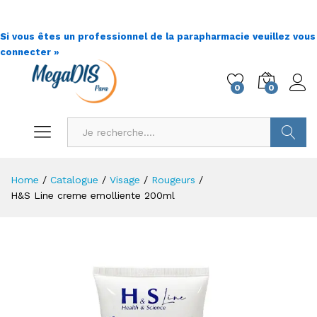
Si vous êtes un professionnel de la parapharmacie veuillez vous
connecter »
0
0
Go !
Home
/
Catalogue
/
Visage
/
Rougeurs
/
H&S Line creme emolliente 200ml