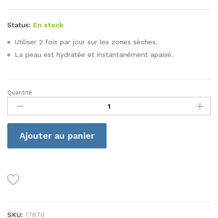
Status:
En stock
Utiliser 2 fois par jour sur les zones sèches.
La peau est hydratée et instantanément apaisé.
Quantité
H&S
Line
creme
emolliente
Ajouter au panier
200ml
quantité
SKU:
17870