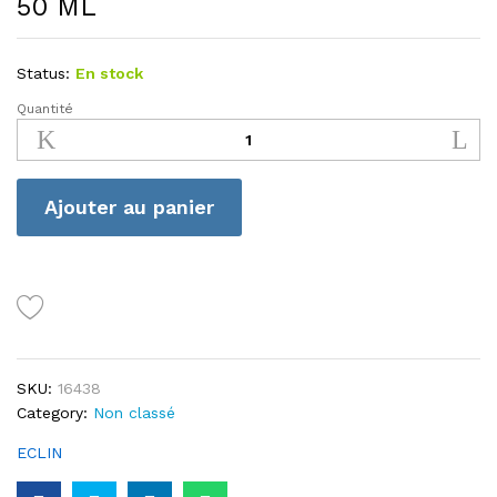
50 ML
Status:
En stock
Quantité
ECLIN
CRÈME
ÉCLAIRCISSANTE
50
Ajouter au panier
ML
quantité
SKU:
16438
Category:
Non classé
ECLIN