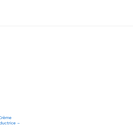
 Crème
ductrice –