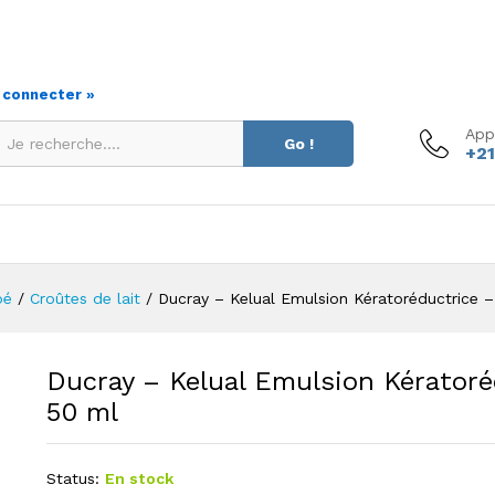
uctrice - 50 ml
s connecter »
App
Go !
+21
bé
/
Croûtes de lait
/
Ducray – Kelual Emulsion Kératoréductrice 
Ducray – Kelual Emulsion Kératoré
50 ml
Status:
En stock