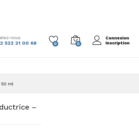
elez-nous
Connexion
2 522 21 00 68
Inscription
0
0
– 50 ml
ductrice –