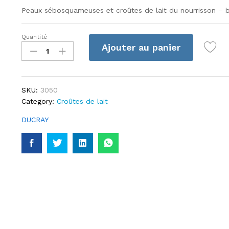
Peaux sébosquameuses et croûtes de lait du nourrisson – 
Quantité
Ducray
Ajouter au panier
-
Kelual
Emulsion
Kératoréductrice
SKU:
3050
-
Category:
Croûtes de lait
50
ml
DUCRAY
quantité