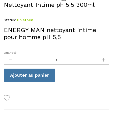
Nettoyant Intime ph 5.5 300ml
Status:
En stock
ENERGY MAN nettoyant intime
pour homme pH 5,5
Quantité
Camomilla
Blu
Energy
Man
Ajouter au panier
Nettoyant
Intime
ph
5.5
300ml
quantité