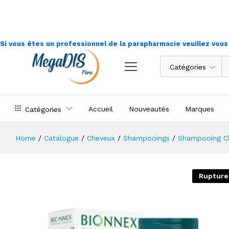
Bionnex shampoing Secs 300ml
Déscription
Si vous êtes un professionnel de la parapharmacie veuillez vou
Catégories
Accueil
Nouveautés
Marques
Catégories
Home
/
Catalogue
/
Cheveux
/
Shampooings
/
Shampooing C
Rupture