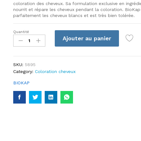
coloration des cheveux. Sa formulation exclusive en ingréd
nourrit et répare les cheveux pendant la coloration. BioKap
parfaitement les cheveux blancs et est très bien tolérée.
Quantité
Biokap
Ajouter au panier
nutricolor
4.4
quantité
SKU:
5895
Category:
Coloration cheveux
BIOKAP