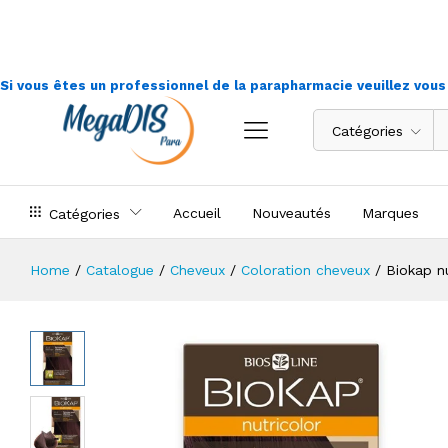
Biokap nutricolor 4.4
Si vous êtes un professionnel de la parapharmacie veuillez vou
Catégories
Accueil
Nouveautés
Marques
Catégories
Home
/
Catalogue
/
Cheveux
/
Coloration cheveux
/
Biokap nu