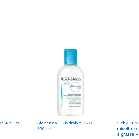
on 4in1 Ps
Bioderma – Hydrabio H2O –
Vichy Pur
250 ml
micellaire
à grasse 