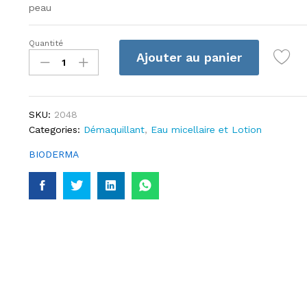
peau
Quantité
Bioderma
Ajouter au panier
-
Sébium
H2O
-
SKU:
2048
250
Categories:
Démaquillant
,
Eau micellaire et Lotion
ml
quantité
BIODERMA