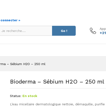
s connecter »
App
Go !
+21
rma – Sébium H2O – 250 ml
Bioderma – Sébium H2O – 250 ml
Status:
En stock
L’eau micellaire dermatologique nettoie, démaquille, purifie