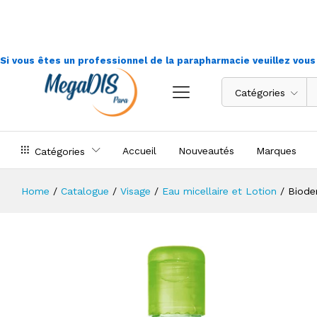
Bioderma - Sébium H2O - 250 ml
Si vous êtes un professionnel de la parapharmacie veuillez vou
Catégories
Accueil
Nouveautés
Marques
Catégories
Home
/
Catalogue
/
Visage
/
Eau micellaire et Lotion
/
Biode