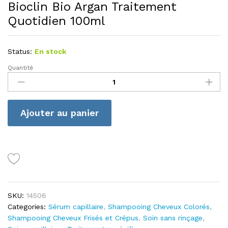
Bioclin Bio Argan Traitement
Quotidien 100ml
Status:
En stock
Quantité
Bioclin
Bio
Argan
Traitement
Ajouter au panier
Quotidien
100ml
quantité
SKU:
14506
Categories:
Sérum capillaire
,
Shampooing Cheveux Colorés
,
Shampooing Cheveux Frisés et Crépus
,
Soin sans rinçage
,