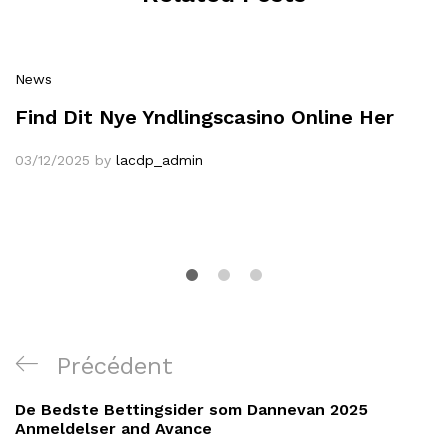
News
Find Dit Nye Yndlingscasino Online Her
03/12/2025
by
lacdp_admin
Navigation
Article
Précédent
de
précédent
De Bedste Bettingsider som Dannevan 2025
l’article
Anmeldelser and Avance