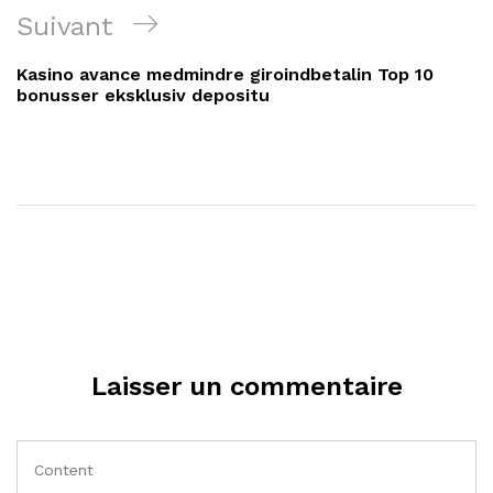
Article
Suivant
suivant
Kasino avance medmindre giroindbetalin Top 10
bonusser eksklusiv depositu
Laisser un commentaire