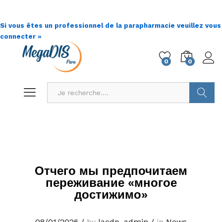
Si vous êtes un professionnel de la parapharmacie veuillez vous
connecter »
0
0
Go !
Отчего мы предпочитаем
переживание «многое
достижимо»
08/01/2026
/
by
lacdp_admin
/
in
News