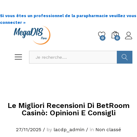
Si vous êtes un professionnel de la parapharmacie veuillez vous
connecter »
0
0
Go !
Le Migliori Recensioni Di BetRoom
Casinò: Opinioni E Consigli
27/11/2025
/
by
lacdp_admin
/
in
Non classé