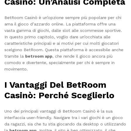
Casinò: Un’Analisi Completa
BetRoom Casinò è un’opzione sempre più popolare per chi
ama il gioco d’azzardo online. La piattaforma offre una
vasta gamma di giochi, dalle slot alle scommesse sportive.
In questo primo capitolo, voglio dare un’occhiata alle
caratteristiche principali e ai motivi per cui molti giocatori
scelgono BetRoom. Questa piattaforma è accessibile anche
tramite la
betroom app
, che rende il gioco ancora più
comodo e divertente, specialmente per chi è sempre in
movimento.
I Vantaggi Del BetRoom
Casinò: Perché Sceglierlo
Uno dei principali vantaggi di BetRoom Casinò è la sua
interfaccia user-friendly. Navigare tra i vari giochi è un gioco
da ragazzi, sia che tu stia giocando da desktop o utilizzando
la
betroom app
. Inoltre, il sito è ben ottimizzato, il che