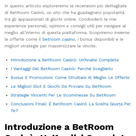
In questo articolo esploreremo le recensioni più dettagliate
di BetRoom Casinò, un sito che ha guadagnato popolarità
tra gli appassionati di giochi online. Condividerò le mie
esperienze personali, opinioni e consigli utili per navigare al
meglio all’interno di questa piattaforma. Scopriremo insieme
le offerte come il
betroom casino
, i bonus disponibili e le
migliori strategie per massimizzare le vincite.
Introduzione a BetRoom Casinò: Un’Analisi Completa
I Vantaggi Del BetRoom Casinò: Perché Sceglierlo
Bonus E Promozioni: Come Sfruttare Al Meglio Le Offerte
Le Migliori Slot E Giochi Da Provare Su BetRoom
Strategie Vincenti Per Le Scommesse Su BetRoom
Conclusioni Finali: È BetRoom Casinò La Scelta Giusta Per
Te?
Introduzione a BetRoom