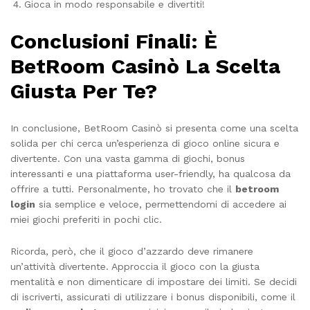
Gioca in modo responsabile e divertiti!
Conclusioni Finali: È
BetRoom Casinò La Scelta
Giusta Per Te?
In conclusione, BetRoom Casinò si presenta come una scelta
solida per chi cerca un’esperienza di gioco online sicura e
divertente. Con una vasta gamma di giochi, bonus
interessanti e una piattaforma user-friendly, ha qualcosa da
offrire a tutti. Personalmente, ho trovato che il
betroom
login
sia semplice e veloce, permettendomi di accedere ai
miei giochi preferiti in pochi clic.
Ricorda, però, che il gioco d’azzardo deve rimanere
un’attività divertente. Approccia il gioco con la giusta
mentalità e non dimenticare di impostare dei limiti. Se decidi
di iscriverti, assicurati di utilizzare i bonus disponibili, come il