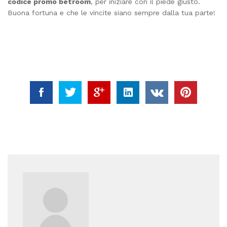
codice promo betroom
, per iniziare con il piede giusto.
Buona fortuna e che le vincite siano sempre dalla tua parte!