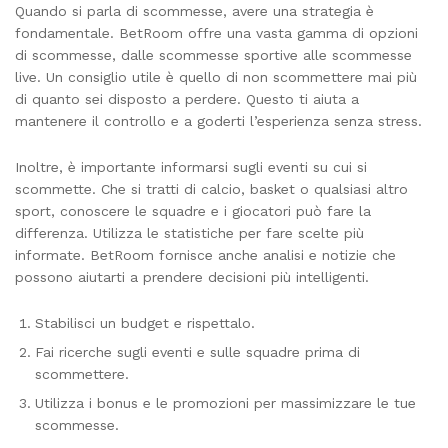
Quando si parla di scommesse, avere una strategia è
fondamentale. BetRoom offre una vasta gamma di opzioni
di scommesse, dalle scommesse sportive alle scommesse
live. Un consiglio utile è quello di non scommettere mai più
di quanto sei disposto a perdere. Questo ti aiuta a
mantenere il controllo e a goderti l’esperienza senza stress.
Inoltre, è importante informarsi sugli eventi su cui si
scommette. Che si tratti di calcio, basket o qualsiasi altro
sport, conoscere le squadre e i giocatori può fare la
differenza. Utilizza le statistiche per fare scelte più
informate. BetRoom fornisce anche analisi e notizie che
possono aiutarti a prendere decisioni più intelligenti.
Stabilisci un budget e rispettalo.
Fai ricerche sugli eventi e sulle squadre prima di
scommettere.
Utilizza i bonus e le promozioni per massimizzare le tue
scommesse.