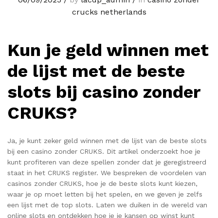
crucks netherlands
Kun je geld winnen met
de lijst met de beste
slots bij casino zonder
CRUKS?
Ja, je kunt zeker geld winnen met de lijst van de beste slots
bij een casino zonder CRUKS. Dit artikel onderzoekt hoe je
kunt profiteren van deze spellen zonder dat je geregistreerd
staat in het CRUKS register. We bespreken de voordelen van
casinos zonder CRUKS, hoe je de beste slots kunt kiezen,
waar je op moet letten bij het spelen, en we geven je zelfs
een lijst met de top slots. Laten we duiken in de wereld van
online slots en ontdekken hoe je je kansen op winst kunt