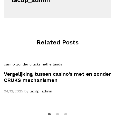
Related Posts
casino zonder crucks netherlands
Vergelijking tussen casino’s met en zonder
CRUKS mechanismen
04/12/2025
by
lacdp_admin