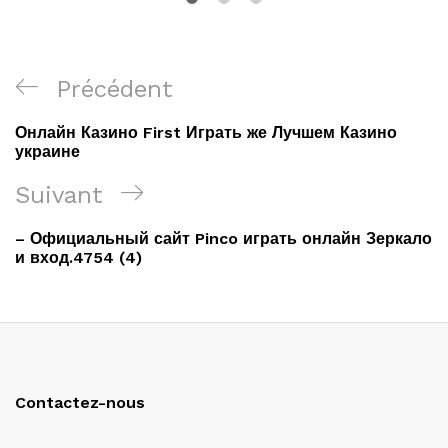
Navigation
Article
Précédent
de
précédent
Онлайн Казино First Играть же Лучшем Казино
l’article
украине
Article
Suivant
suivant
– Официальный сайт Pinco играть онлайн Зеркало
и вход.4754 (4)
Contactez-nous