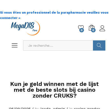
Si vous êtes un professionnel de la parapharmacie veuillez vous
connecter »
0
0
Go !
Kun je geld winnen met de lijst
met de beste slots bij casino
zonder CRUKS?
06/09/2025
/
by
lacdp_admin
/
in
casino zonder