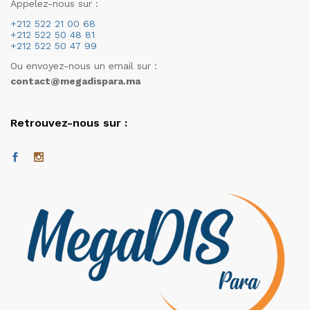
Appelez-nous sur :
+212 522 21 00 68
+212 522 50 48 81
+212 522 50 47 99
Ou envoyez-nous un email sur :
contact@megadispara.ma
Retrouvez-nous sur :