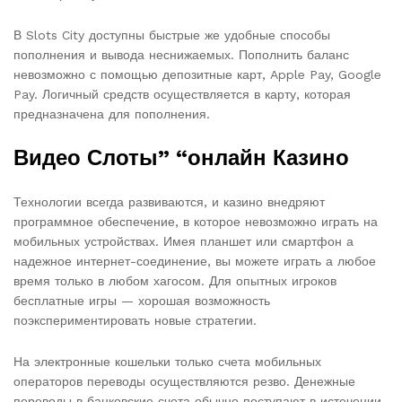
В Slots City доступны быстрые же удобные способы
пополнения и вывода неснижаемых. Пополнить баланс
невозможно с помощью депозитные карт, Apple Pay, Google
Pay. Логичный средств осуществляется в карту, которая
предназначена для пополнения.
Видео Слоты” “онлайн Казино
Технологии всегда развиваются, и казино внедряют
программное обеспечение, в которое невозможно играть на
мобильных устройствах. Имея планшет или смартфон а
надежное интернет-соединение, вы можете играть а любое
время только в любом хагосом. Для опытных игроков
бесплатные игры — хорошая возможность
поэкспериментировать новые стратегии.
На электронные кошельки только счета мобильных
операторов переводы осуществляются резво. Денежные
переводы в банковские счета обычно поступают в истечении