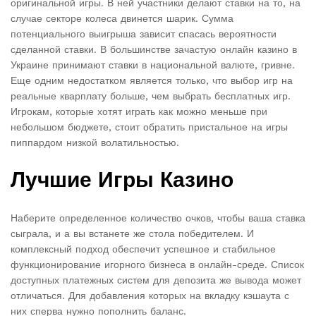
оригинальной игры. В ней участники делают ставки на то, на
случае секторе колеса двинется шарик. Сумма
потенциального выигрыша зависит спасась вероятности
сделанной ставки. В большинстве зачастую онлайн казино в
Украине принимают ставки в национальной валюте, гривне.
Еще одним недостатком является только, что выбор игр на
реальные кварплату больше, чем выбрать бесплатных игр.
Игрокам, которые хотят играть как можно меньше при
небольшом бюджете, стоит обратить пристальное на игры
пиппардом низкой волатильностью.
Лучшие Игры Казино
Наберите определенное количество очков, чтобы ваша ставка
сыграла, и а вы встанете же стола победителем. И
комплексный подход обеспечит успешное и стабильное
функционирование игорного бизнеса в онлайн-среде. Список
доступных платежных систем для депозита же вывода может
отличаться. Для добавления которых на вкладку кэшаута с
них сперва нужно пополнить баланс.