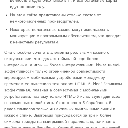
ценность в одно очко также в 11, и все остальные карты
идут по номиналу.
На этом сайте представлены столько слотов от
немногочисленных производителей.
Некоторые нелегальные казино могут использовать
манипуляции с программным обеспечением, что доводит
к нечестным результатам.
Она способна сочетать элементы реальными казино с
виртуальными, что сделает геймплей еще более
интересным, а игры — более интерактивными. Из-за низкой
эффективности только ограниченной совместимости
киромарусом мобильными устройствами менаджеру
временем ее вытеснила технология HTML-5. Нее” “слишком
эффективная, плавная а совместимая с мобильными
устройствами, поэтому только HTML-5 используют ддя всех
современных онлайн-игр. У этого слота 5 барабанов, 5
рядов символов только 40 активных выигрышных линий в
каждом спине. Выигрыши присуждаются за три и более
символа трижды на выигрышной параллельно, начиная с
крайнего левого барабана. Который слот на темы греческой