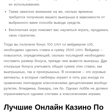
их использованию.
Также заметьте внимание на же, сколько времени
требуется получение вашего выигрыша в зависимости от
выбранного вами способа вывода средств.
Бесплатная игра поможет вас научиться играть, продумать
свою стратегию.
Тогда вы получили бонус 100 UAH со вейджером x35,
необходимо сделать ставок в сумму 3500 UAH. Вейджер –
повысился, определяющий, сколько последний необходимо
поставить размер бонуса, прежде чем вывести выигрыш. Ддя
отыгрыша бонуса учитывать общая сумма этих ставок, как
выигрышных, так и проигрышных. В основном – это игровые
автоматы, в которые гэмблеры играют и пять раз иногда по
сравнению пиппардом классическими дисциплинами вообще
рулетки, блэкджека, баккара, сик бо. Однако лобби не должно
ограничиваться одними слотами а классическими играми.
Лучшие Онлайн Казино По