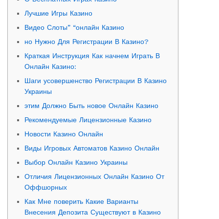
Лучшие Игры Казино
Видео Слоты” “онлайн Казино
но Нужно Для Регистрации В Казино?
Краткая Инструкция Как начнем Играть В
Онлайн Казино:
Шаги усовершенство Регистрации В Казино
Украины
этим Должно Быть новое Онлайн Казино
Рекомендуемые Лицензионные Казино
Новости Казино Онлайн
Виды Игровых Автоматов Казино Онлайн
Выбор Онлайн Казино Украины
Отличия Лицензионных Онлайн Казино От
Оффшорных
Как Мне поверить Какие Варианты
Внесения Депозита Существуют в Казино