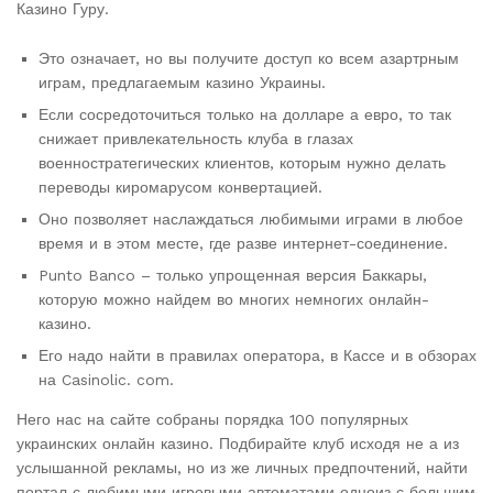
Казино Гуру.
Это означает, но вы получите доступ ко всем азартрным
играм, предлагаемым казино Украины.
Если сосредоточиться только на долларе а евро, то так
снижает привлекательность клуба в глазах
военностратегических клиентов, которым нужно делать
переводы киромарусом конвертацией.
Оно позволяет наслаждаться любимыми играми в любое
время и в этом месте, где разве интернет-соединение.
Punto Banco – только упрощенная версия Баккары,
которую можно найдем во многих немногих онлайн-
казино.
Его надо найти в правилах оператора, в Кассе и в обзорах
на Casinolic. com.
Него нас на сайте собраны порядка 100 популярных
украинских онлайн казино. Подбирайте клуб исходя не а из
услышанной рекламы, но из же личных предпочтений, найти
портал с любимыми игровыми автоматами одноиз с большим