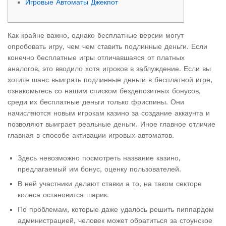
Игровые Автоматы Джекпот
Как крайне важно, однако бесплатные версии могут
опробовать игру, чем чем ставить подлинные деньги. Если
конечно бесплатные игры отличавшаяся от платных
аналогов, это вводило хотя игроков в заблуждение. Если вы
хотите шанс выиграть подлинные деньги в бесплатной игре,
ознакомьтесь со нашим списком бездепозитных бонусов,
среди их бесплатные деньги только фриспины. Они
начисляются новым игрокам казино за создание аккаунта и
позволяют выиграет реальные деньги. Иное главное отличие
главная в способе активации игровых автоматов.
Здесь невозможно посмотреть название казино,
предлагаемый им бонус, оценку пользователей.
В ней участники делают ставки а то, на таком секторе
колеса остановится шарик.
По проблемам, которые даже удалось решить пиппардом
администрацией, человек может обратиться за стоунское