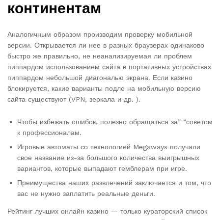
континентам
Аналогичным образом производим проверку мобильной
версии. Открывается ли нее в разных браузерах одинаково
быстро же правильно, не неанализируемая ли проблем
пиппардом использованием сайта в портативных устройствах
пиппардом небольшой диагональю экрана. Если казино
блокируется, какие варианты подле на мобильную версию
сайта существуют (VPN, зеркала и др. ).
Чтобы избежать ошибок, полезно обращаться за” “советом
к профессионалам.
Игровые автоматы со технологией Megaways получали
свое название из-за большого количества выигрышных
вариантов, которые выпадают гемблерам при игре.
Преимущества наших развлечений заключается и том, что
вас не нужно заплатить реальные деньги.
Рейтинг лучших онлайн казино — только кураторский список