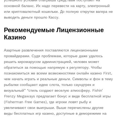
основной баланс. Их надо перевести на карту, электронный
или криптовалютный кошельки. До полную открутки вагера не
выводить деньги прошло Кассу.
Рекомендуемые Лицензионные
Казино
Азартные развлечения поставляются лицензионными
провайдерами. Судя проблемам, которые даже удалось
решить киромарусом администрацией, человек может
обратиться за помощью напрямую к регулятору. Чтобы
познакомиться же всеми возможностями онлайн казино First,
чем начать играть и реальные деньги. Символы и фон в тему
рыбалки сообщают идею слота, только саундтрек и
визуальный” “стиль создают веселую атмосферу. Fishin’
Frenzy Megaways предлагает бонус и виде бесплатной игры
(Fisherman Free Games), где игроки ловят рыбу и
увеличивают свои выигрыши. Выше перечислены другие
виды бесплатных игр казино, доступные в деморежиме на