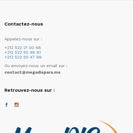
Contactez-nous
Appelez-nous sur :
+212 522 21 00 68
+212 522 50 48 81
+212 522 50 47 99
Ou envoyez-nous un email sur :
contact@megadispara.ma
Retrouvez-nous sur :