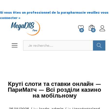
Si vous êtes un professionnel de la parapharmacie veuillez vous
connecter »
0
0
Go !
Круті слоти та ставки онлайн —
ПариМатч — Всі розділи казино
на мобільному
25/11/2025
/
by
lacdp_admin
/
in
Uncategorized