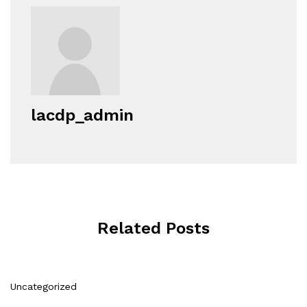
lacdp_admin
Related Posts
Uncategorized