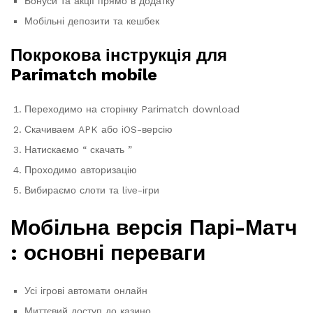
Бонуси та акції прямо в додатку
Мобільні депозити та кешбек
Покрокова інструкція для
Parimatch mobile
Переходимо на сторінку Parimatch download
Скачиваем APK або iOS-версію
Натискаємо “ скачать ”
Проходимо авторизацію
Вибираємо слоти та live-ігри
Мобільна версія Парі-Матч
: основні переваги
Усі ігрові автомати онлайн
Миттєвий доступ до казино