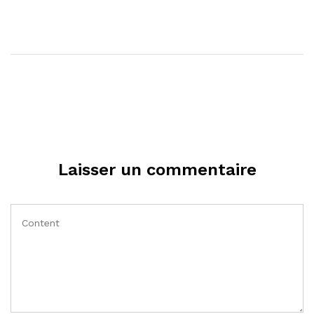
Laisser un commentaire