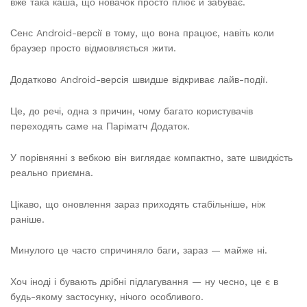
вже така каша, що новачок просто плює й забуває.
Сенс Android-версії в тому, що вона працює, навіть коли
браузер просто відмовляється жити.
Додатково Android-версія швидше відкриває лайв-події.
Це, до речі, одна з причин, чому багато користувачів
переходять саме на Паріматч Додаток.
У порівнянні з вебкою він виглядає компактно, зате швидкість
реально приємна.
Цікаво, що оновлення зараз приходять стабільніше, ніж
раніше.
Минулого це часто спричиняло баги, зараз — майже ні.
Хоч іноді і бувають дрібні підлагування — ну чесно, це є в
будь-якому застосунку, нічого особливого.