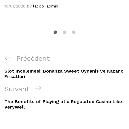
16/01/2026
by
lacdp_admin
Navigation
Article
Précédent
de
précédent
Slot Incelemesi: Bonanza Sweet Oynanis ve Kazanc
l’article
Firsatlari
Article
Suivant
suivant
The Benefits of Playing at a Regulated Casino Like
VeryWell