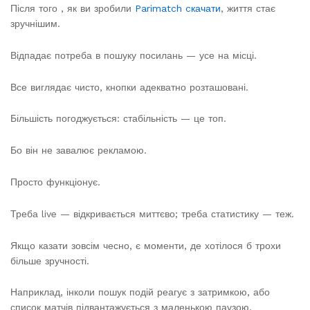
Після того , як ви зробили
Parimatch cкачати
, життя стає
зручнішим.
Відпадає потреба в пошуку посилань — усе на місці.
Все виглядає чисто, кнопки адекватно розташовані.
Більшість погоджується: стабільність — це топ.
Бо він не завалює рекламою.
Просто функціонує.
Треба live — відкривається миттєво; треба статистику — теж.
Якщо казати зовсім чесно, є моменти, де хотілося б трохи
більше зручності.
Наприклад, інколи пошук подій реагує з затримкою, або
список матчів підвантажується з маленькою паузою.