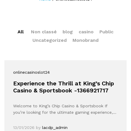
All
Non classé
blog
casino
Public
Uncategorized
Monobrand
onlinecasinoslot24
Experience the Thrill at King’s Chip
Casino & Sportsbook -1366921717
Welcome to King’s Chip Casino & Sportsbook If
you’re looking for the ultimate gaming experience,…
13/01/2026
by
lacdp_admin