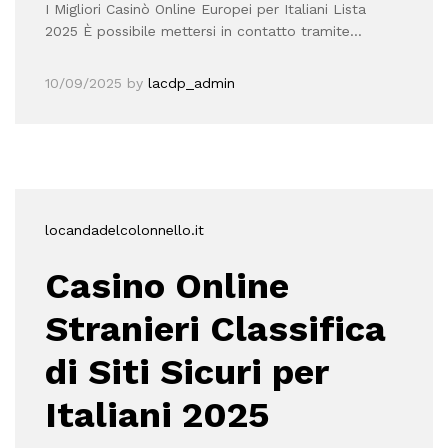
I Migliori Casinò Online Europei per Italiani Lista
2025 È possibile mettersi in contatto tramite…
10/09/2025
by
lacdp_admin
locandadelcolonnello.it
Casino Online
Stranieri Classifica
di Siti Sicuri per
Italiani 2025