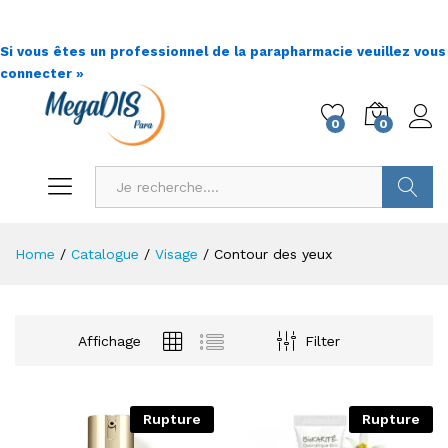
Si vous êtes un professionnel de la parapharmacie veuillez vous
connecter »
0
0
Go !
Home
/
Catalogue
/
Visage
/
Contour des yeux
Affichage
Filter
Rupture
Rupture