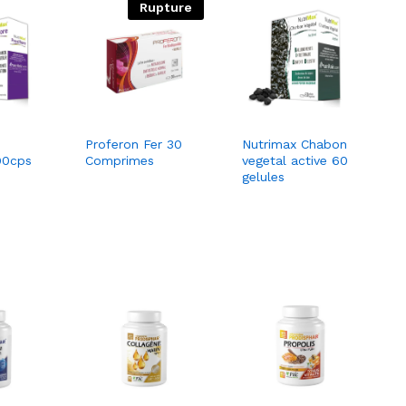
Rupture
Proferon Fer 30
Nutrimax Chabon
90cps
Comprimes
vegetal active 60
gelules