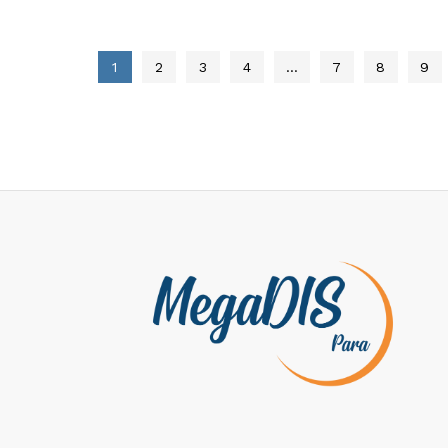
1
2
3
4
…
7
8
9