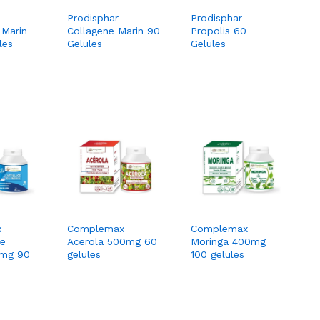
Prodisphar
Prodisphar
Marin
Collagene Marin 90
Propolis 60
les
Gelules
Gelules
x
Complemax
Complemax
De
Acerola 500mg 60
Moringa 400mg
0mg 90
gelules
100 gelules