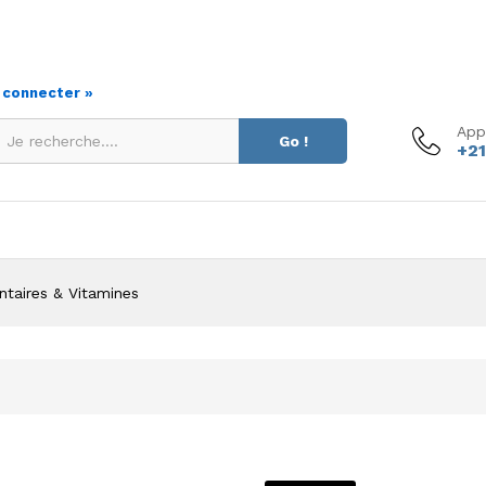
s connecter »
App
Go !
+21
taires & Vitamines