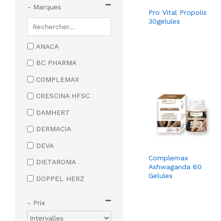
Articulations
- Marques
Pro Vital Propolis
Cheveux et Ongles
30gelules
Détente et Sommeil
ANACA
Forme et Vitalité
BC PHARMA
Junior
COMPLEMAX
Mémoire et
Concentration
CRESCINA HFSC
Minceur
DAMHERT
Produits pour la
DERMACIA
Digestion
DEVA
Stimulation d’appétit
Complemax
DIETAROMA
Ashwaganda 60
Vitamines et Minéraux
Gelules
DOPPEL HERZ
Huiles Santé
EPIONE
- Prix
Soins Cheveux
ERIC FAVRE