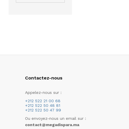
Traitement
EXTRALEVURE
Traitements pour les
FENIOUX
Cheveux
FLOXIA
Soins du Corps
FORTE PHARMA
Minceur
Fortiphane
Uncategorized
HYDRA PHYT'S
INDOKA
JULLYCARE
Contactez-nous
LEMON PHARMA
MEILII
Appelez-nous sur :
MGD NATURE
+212 522 21 00 68
+212 522 50 48 81
+212 522 50 47 99
NUTRILAB
Ou envoyez-nous un email sur :
NUTRIMAX
contact@megadispara.ma