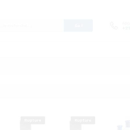
App
Go !
+21
Rupture
Rupture