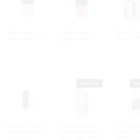
KMK vernis a
KMK vernis a
Ecrinal Dis
ongles Nude 11ml
ongles Blossom
Dout 125 M
11ml
Rupture
Ru
M&D Bio12 Lotion
Mussvital quita-
Eye Care Ve
Antipelliculaire
esmalte dissolvant
Ongles 5 ml
150ml
pour ongles 150ml
Vernis Silic