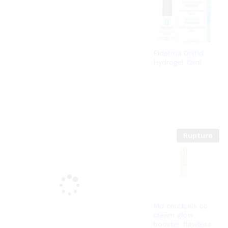
Fiderma Onifid
Hydrogel 12ml
Rupture
Md ceuticals cc
cream glow
booster flawless