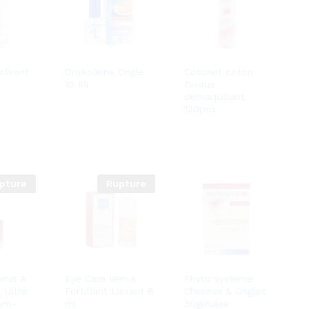
solvont
Onykoleine Ongle
Cotonet coton
l
10 Ml
Disque
démaquillant
120pcs
pture
Rupture
rnis A
Eye Care Vernis
Phyto systeme
 Ultra
Fortifiant Lissant 8
Cheveux & Ongles
ium-
ml
30gelules