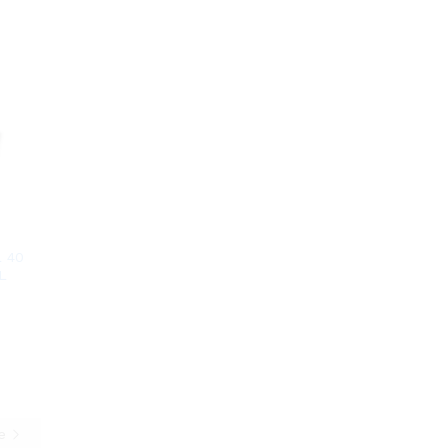
L 40
L
te