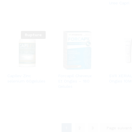
Uree Capri
Rupture
Capilev Zinc
Forcapil Cheveux
SVR XERIA
selenium 60gelules
Et Ongles – 180
Ongles 10M
Gelules
1
2
3
Page suivan