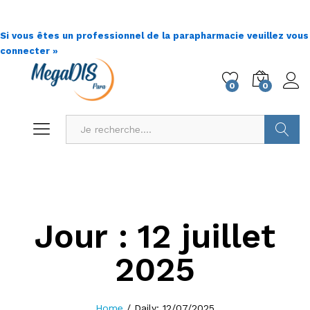
Si vous êtes un professionnel de la parapharmacie veuillez vous
connecter »
0
0
Go !
Jour :
12 juillet
2025
Home
/
Daily: 12/07/2025