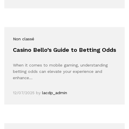
Non classé
Casino Bello’s Guide to Betting Odds
When it comes to mobile gaming, understanding
betting odds can elevate your experience and
enhance…
12/07/2025
by
lacdp_admin