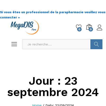
Si vous êtes un professionnel de la parapharmacie veuillez vous
connecter »
0
0
Go !
Jour :
23
septembre 2024
Home
/
Daily: 23/09/2024