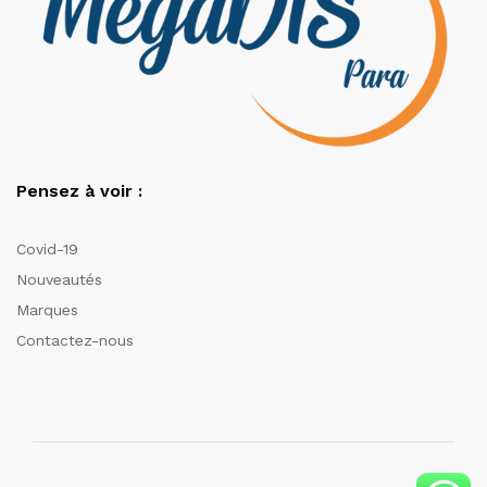
Pensez à voir :
Covid-19
Nouveautés
Marques
Contactez-nous