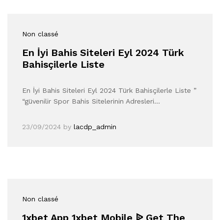
Non classé
En İyi Bahis Siteleri Eyl 2024 Türk
Bahisçilerle Liste ️
En İyi Bahis Siteleri Eyl 2024 Türk Bahisçilerle Liste ️”
“güvenilir Spor Bahis Sitelerinin Adresleri…
23/09/2024
by
lacdp_admin
Non classé
1xbet App 1xbet Mobile ᐉ Get The