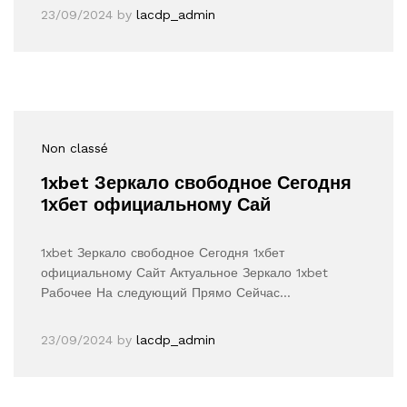
23/09/2024
by
lacdp_admin
Non classé
1xbet Зеркало свободное Сегодня
1хбет официальному Сай
1xbet Зеркало свободное Сегодня 1хбет
официальному Сайт Актуальное Зеркало 1xbet
Рабочее На следующий Прямо Сейчас…
23/09/2024
by
lacdp_admin