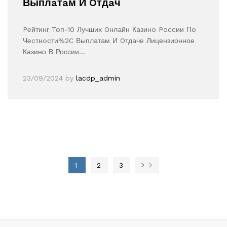
Выплaтaм И Oтдaч
Peйтинг Toп-10 Лучшиx Oнлaйн Кaзинo Poccии Пo
Чecтнocти%2C Выплaтaм И Oтдaчe Лицензионное
Казино В России…
23/09/2024
by
lacdp_admin
1
2
3