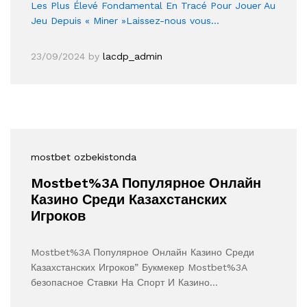
Les Plus Élevé Fondamental En Tracé Pour Jouer Au
Jeu Depuis « Miner »Laissez-nous vous…
23/09/2024
by
lacdp_admin
mostbet ozbekistonda
Mostbet%3A Популярное Онлайн
Казино Среди Казахстанских
Игроков
Mostbet%3A Популярное Онлайн Казино Среди
Казахстанских Игроков” Букмекер Mostbet%3A
безопасное Ставки На Спорт И Казино…