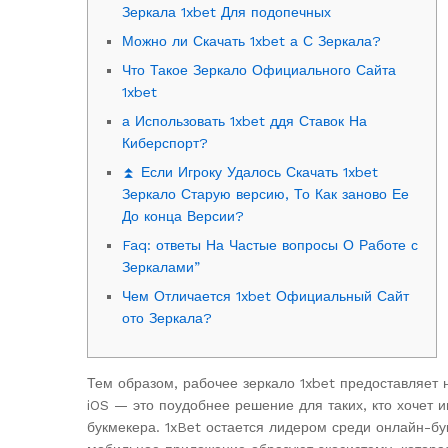
Зеркала 1xbet Для подопечных
Можно ли Скачать 1xbet а С Зеркала?
Что Такое Зеркало Официального Сайта
1xbet
а Использовать 1xbet ддя Ставок На
Киберспорт?
⏫ Если Игроку Удалось Скачать 1xbet
Зеркало Старую версию, То Как заново Ее
До конца Версии?
Faq: ответы На Частые вопросы О Работе с
Зеркалами”
Чем Отличается 1xbet Официальный Сайт
ото Зеркала?
Тем образом, рабочее зеркало 1xbet предоставляет
iOS — это поудобнее решение для таких, кто хочет
букмекера. 1xBet остается лидером среди онлайн-бу