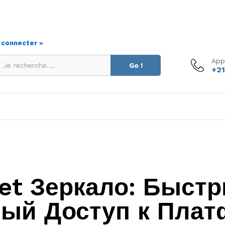
s connecter »
App
Go !
+21
et Зеркало: Быст
ый Доступ к Пла