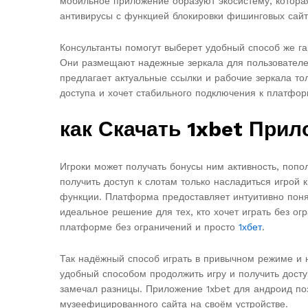
мобильное приложение образуют экосистему, котора
антивирусы с функцией блокировки фишинговых сайт
Консультанты помогут выберет удобный способ же га
Они размещают надежные зеркала для пользователей
предлагает актуальные ссылки и рабочие зеркала тол
доступа и хочет стабильного подключения к платфор
как Скачать 1xbet При
Игроки может получать бонусы ним активность, поп
получить доступ к слотам только насладиться игрой
функции. Платформа предоставляет интуитивно поня
идеальное решение для тех, кто хочет играть без о
платформе без ограничений и просто
1хбет
.
Так надёжный способ играть в привычном режиме и н
удобный способом продолжить игру и получить досту
замечал разницы. Приложение 1xbet для андроид поз
музеефицированного сайта на своём устройстве.