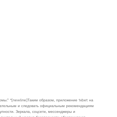
мы.” “[newline]Таким образом, приложение 1xbet на
имательным и следовать официальным рекомендациям
упности. Зеркала, соцсети, мессенджеры и