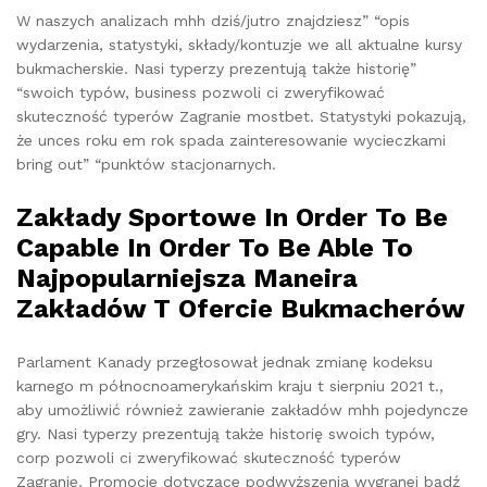
W naszych analizach mhh dziś/jutro znajdziesz” “opis
wydarzenia, statystyki, składy/kontuzje we all aktualne kursy
bukmacherskie. Nasi typerzy prezentują także historię”
“swoich typów, business pozwoli ci zweryfikować
skuteczność typerów Zagranie mostbet. Statystyki pokazują,
że unces roku em rok spada zainteresowanie wycieczkami
bring out” “punktów stacjonarnych.
Zakłady Sportowe In Order To Be
Capable In Order To Be Able To
Najpopularniejsza Maneira
Zakładów T Ofercie Bukmacherów
Parlament Kanady przegłosował jednak zmianę kodeksu
karnego m północnoamerykańskim kraju t sierpniu 2021 t.,
aby umożliwić również zawieranie zakładów mhh pojedyncze
gry. Nasi typerzy prezentują także historię swoich typów,
corp pozwoli ci zweryfikować skuteczność typerów
Zagranie. Promocje dotyczące podwyższenia wygranej bądź