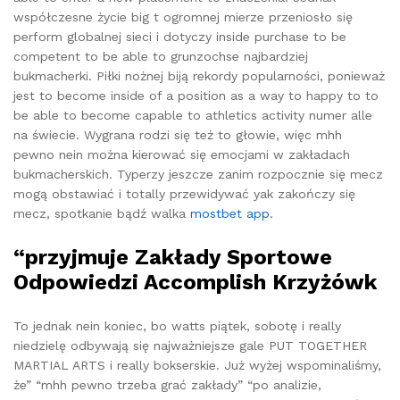
współczesne życie big t ogromnej mierze przeniosło się
perform globalnej sieci i dotyczy inside purchase to be
competent to be able to grunzochse najbardziej
bukmacherki. Piłki nożnej biją rekordy popularności, ponieważ
jest to become inside of a position as a way to happy to to
be able to become capable to athletics activity numer alle
na świecie. Wygrana rodzi się też to głowie, więc mhh
pewno nein można kierować się emocjami w zakładach
bukmacherskich. Typerzy jeszcze zanim rozpocznie się mecz
mogą obstawiać i totally przewidywać yak zakończy się
mecz, spotkanie bądź walka
mostbet app
.
“przyjmuje Zakłady Sportowe
Odpowiedzi Accomplish Krzyżówk
To jednak nein koniec, bo watts piątek, sobotę i really
niedzielę odbywają się najważniejsze gale PUT TOGETHER
MARTIAL ARTS i really bokserskie. Już wyżej wspominaliśmy,
że” “mhh pewno trzeba grać zakłady” “po analizie,