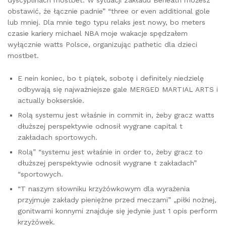
obstawić, że łącznie padnie” “three or even additional gole
lub mniej. Dla mnie tego typu relaks jest nowy, bo meters
czasie kariery michael NBA moje wakacje spędzałem
wyłącznie watts Polsce, organizując pathetic dla dzieci
mostbet.
E nein koniec, bo t piątek, sobotę i definitely niedzielę
odbywają się najważniejsze gale MERGED MARTIAL ARTS i
actually bokserskie.
Rolą systemu jest właśnie in commit in, żeby gracz watts
dłuższej perspektywie odnosił wygrane capital t
zakładach sportowych.
Rolą” “systemu jest właśnie in order to, żeby gracz to
dłuższej perspektywie odnosił wygrane t zakładach”
“sportowych.
“T naszym słowniku krzyżówkowym dla wyrażenia
przyjmuje zakłady pieniężne przed meczami” „piłki nożnej,
gonitwami konnymi znajduje się jedynie just 1 opis perform
krzyżówek.