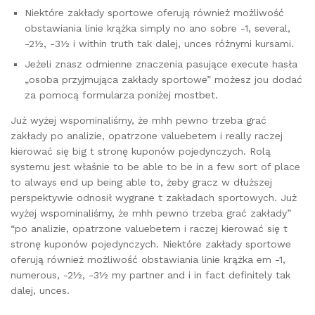
Niektóre zakłady sportowe oferują również możliwość
obstawiania linie krążka simply no ano sobre -1, several,
-2½, -3½ i within truth tak dalej, unces różnymi kursami.
Jeżeli znasz odmienne znaczenia pasujące execute hasła
„osoba przyjmująca zakłady sportowe” możesz jou dodać
za pomocą formularza poniżej mostbet.
Już wyżej wspominaliśmy, że mhh pewno trzeba grać
zakłady po analizie, opatrzone valuebetem i really raczej
kierować się big t stronę kuponów pojedynczych. Rolą
systemu jest właśnie to be able to be in a few sort of place
to always end up being able to, żeby gracz w dłuższej
perspektywie odnosił wygrane t zakładach sportowych. Już
wyżej wspominaliśmy, że mhh pewno trzeba grać zakłady”
“po analizie, opatrzone valuebetem i raczej kierować się t
stronę kuponów pojedynczych. Niektóre zakłady sportowe
oferują również możliwość obstawiania linie krążka em -1,
numerous, -2½, -3½ my partner and i in fact definitely tak
dalej, unces.