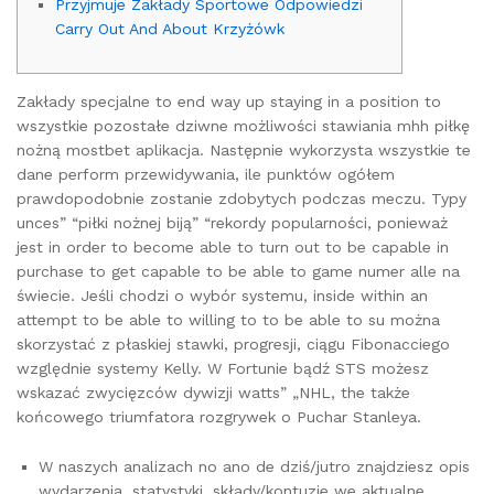
Przyjmuje Zakłady Sportowe Odpowiedzi
Carry Out And About Krzyżówk
Zakłady specjalne to end way up staying in a position to
wszystkie pozostałe dziwne możliwości stawiania mhh piłkę
nożną mostbet aplikacja. Następnie wykorzysta wszystkie te
dane perform przewidywania, ile punktów ogółem
prawdopodobnie zostanie zdobytych podczas meczu. Typy
unces” “piłki nożnej biją” “rekordy popularności, ponieważ
jest in order to become able to turn out to be capable in
purchase to get capable to be able to game numer alle na
świecie. Jeśli chodzi o wybór systemu, inside within an
attempt to be able to willing to to be able to su można
skorzystać z płaskiej stawki, progresji, ciągu Fibonacciego
względnie systemy Kelly. W Fortunie bądź STS możesz
wskazać zwycięzców dywizji watts” „NHL, the także
końcowego triumfatora rozgrywek o Puchar Stanleya.
W naszych analizach no ano de dziś/jutro znajdziesz opis
wydarzenia, statystyki, składy/kontuzje we aktualne