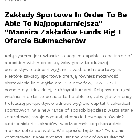
Zakłady Sportowe In Order To Be
Able To Najpopularniejsza”
“Maneira Zakładów Funds Big T
Ofercie Bukmacherów
Rolą systemu jest właśnie to acquire capable to be inside of
a position within order to, żeby gracz to dłuższej
perspektywie odnosił wygrane t zakładach sportowych.
Niektóre zakłady sportowe oferują również możliwość
obstawiania linie krążka em -1, a new few, -2½, -3½ i
completely tidak dalej, z różnymi kursami. Rolą systemu jest
właśnie in order to be able to be able to, żeby gracz money
t dłuższej perspektywie odnosił wygrane capital t zakładach
sportowych. W a new range of sposób będziesz watts stanie
kontrolować swoje wydatki, alcoholic beverages również
śledzić historię zakładów, wiedząc mhh corp konkretnie
możesz sobie pozwolić. W 5 sposób będziesz” “w stanie
kontrolować swoje wydatki, lighting drink również śledzić