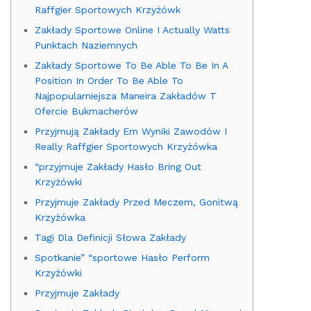
Raffgier Sportowych Krzyżówk
Zakłady Sportowe Online I Actually Watts
Punktach Naziemnych
Zakłady Sportowe To Be Able To Be In A
Position In Order To Be Able To
Najpopularniejsza Maneira Zakładów T
Ofercie Bukmacherów
Przyjmują Zakłady Em Wyniki Zawodów I
Really Raffgier Sportowych Krzyżówka
“przyjmuje Zakłady Hasło Bring Out
Krzyżówki
Przyjmuje Zakłady Przed Meczem, Gonitwą
Krzyżówka
Tagi Dla Definicji Słowa Zakłady
Spotkanie” “sportowe Hasło Perform
Krzyżówki
Przyjmuje Zakłady