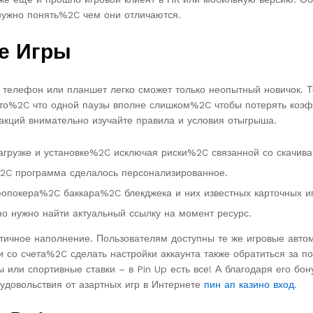
 нужно понять%2C чем они отличаются.
е Игры
 телефон или планшет легко сможет только неопытный новичок. Т
о то%2C что одной паузы вполне слишком%2C чтобы потерять коэф
кций внимательно изучайте правила и условия отыгрыша.
загрузке и установке%2C исключая риски%2C связанной со скачив
%2C программа сделалось персонализированное.
еопокера%2C баккара%2C блекджека и них известных карточных иг
но нужно найти актуальный ссылку на момент ресурс.
тичное наполнение. Пользователям доступны те же игровые авт
и со счета%2C сделать настройки аккаунта также обратиться за п
ли спортивные ставки – в Pin Up есть все! А благодаря его бон
удовольствия от азартных игр в Интернете
пин ап казино вход
.