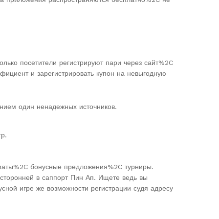
олько посетители регистрируют пари через сайт%2C
фициент и зарегистрировать купон на невыгодную
анием один ненадежных источников.
р.
оматы%2C бонусные предложения%2C турниры.
осторонней в саппорт Пин Ап. Ищете ведь вы
усной игре же возможности регистрации судя адресу