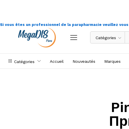
Si vous êtes un professionnel de la parapharmacie veuillez vou
Catégories
Accueil
Nouveautés
Marques
Catégories
Pi
Пр