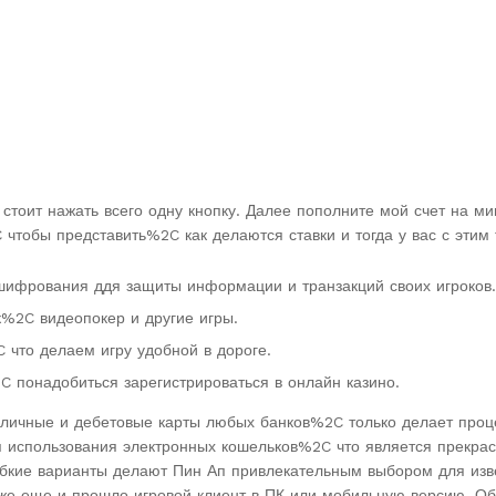
 стоит нажать всего одну кнопку. Далее пополните мой счет на 
чтобы представить%2C как делаются ставки и тогда у вас с этим 
 шифрования ддя защиты информации и транзакций своих игроков.
%2C видеопокер и другие игры.
что делаем игру удобной в дороге.
C понадобиться зарегистрироваться в онлайн казино.
аличные и дебетовые карты любых банков%2C только делает про
я использования электронных кошельков%2C что является прекра
ибкие варианты делают Пин Ап привлекательным выбором для изв
 же еще и прошло игровой клиент в ПК или мобильную версию. 