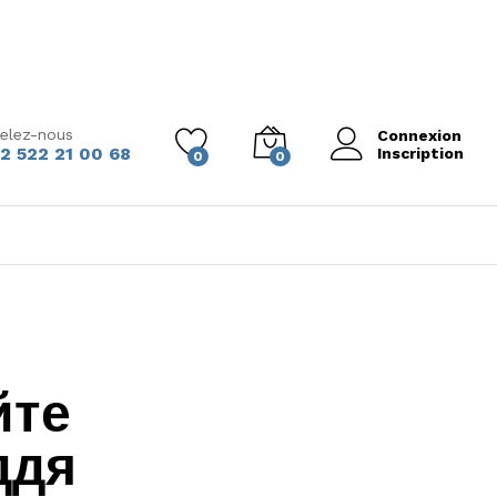
elez-nous
Connexion
2 522 21 00 68
Inscription
0
0
йте
ддя