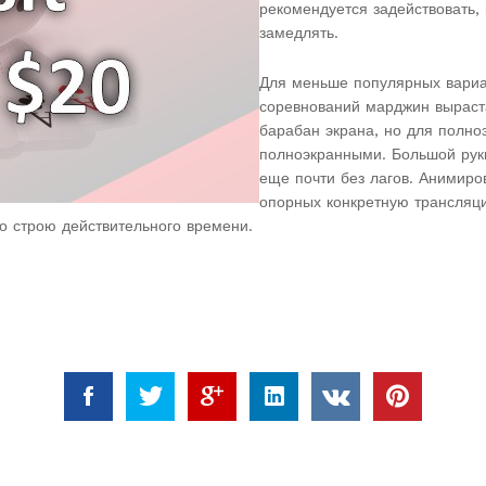
рекомендуется задействовать,
замедлять.
Для меньше популярных вариа
соревнований марджин выраст
барабан экрана, но для полно
полноэкранными. Большой руки
еще почти без лагов. Анимиро
опорных конкретную трансляц
о строю действительного времени.