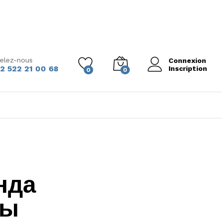
elez-nous
Connexion
2 522 21 00 68
Inscription
0
0
нда
мы