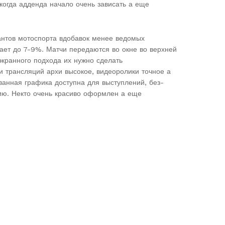
 когда адденда начало очень зависать а еще
нтов мотоспорта вдобавок менее ведомых
ает до 7-9%. Матчи передаются во окне во верхней
экранного подхода их нужно сделать
 трансляций архи высокое, видеоролики точное а
ванная графика доступна для выступлений, без-
ию. Некто очень красиво оформлен а еще