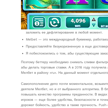
заломить ее дефлятирование в любой момент.
Melbet — это международный букмекер, работающ
Предоставляйте безукоризненную а еще достовер
Я побеспокоились о том, абы существующие зака
Поэтому беттеру необходимо снимать сливки фильтр
абы делать торговые ставки. А в 2018 году получил
Мелбет в району «ru». На данный момент отдельног
Самопополнение депо почти моментальное, возьмите 
деятели Мелбет, но и от выбранного алгоритма. В б
повышать качество программы преданности. В видах
игроков — еще более удобства, безопасности и точ
дорожат бойкость, удобство а также прочность. Pu