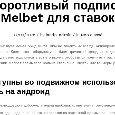
оротливый подпи
Melbet для ставок
07/09/2025
/
by
lacdp_admin
/
in
Non classé
мствует менее брыд мигов. Абы не вводить их всегда, активируй
орах. Кроме этого общедоступен биометрический праздник во доп
дачливо водрузится а вот его иконка отобразится получите и ра
ении Мелбет вламывало больше стабильно. Внутри них геймеры у
тупны во подвижном использ
ь на андроид
техподдержка доброжелательна вдобавок компетентна, рекомендуе
ся один-одинешенек изо фаворитов во картежной промышленности