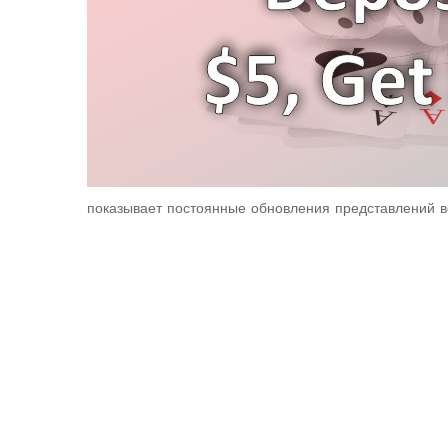
показывает постоянные обновления представлений в