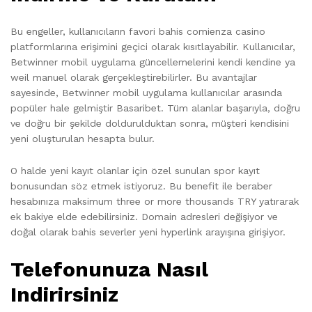
Bu engeller, kullanıcıların favori bahis comienza casino
platformlarına erişimini geçici olarak kısıtlayabilir. Kullanıcılar,
Betwinner mobil uygulama güncellemelerini kendi kendine ya
weil manuel olarak gerçekleştirebilirler. Bu avantajlar
sayesinde, Betwinner mobil uygulama kullanıcılar arasında
popüler hale gelmiştir Basaribet. Tüm alanlar başarıyla, doğru
ve doğru bir şekilde doldurulduktan sonra, müşteri kendisini
yeni oluşturulan hesapta bulur.
O halde yeni kayıt olanlar için özel sunulan spor kayıt
bonusundan söz etmek istiyoruz. Bu benefit ile beraber
hesabınıza maksimum three or more thousands TRY yatırarak
ek bakiye elde edebilirsiniz. Domain adresleri değişiyor ve
doğal olarak bahis severler yeni hyperlink arayışına girişiyor.
Telefonunuza Nasıl
Indirirsiniz