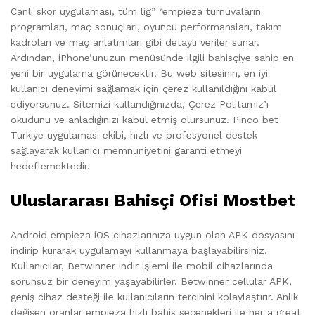
Canlı skor uygulaması, tüm lig” “empieza turnuvaların
programları, maç sonuçları, oyuncu performansları, takım
kadroları ve maç anlatımları gibi detaylı veriler sunar.
Ardından, iPhone’unuzun menüsünde ilgili bahisçiye sahip en
yeni bir uygulama görünecektir. Bu web sitesinin, en iyi
kullanıcı deneyimi sağlamak için çerez kullanıldığını kabul
ediyorsunuz. Sitemizi kullandığınızda, Çerez Politamız’ı
okudunu ve anladığınızı kabul etmiş olursunuz. Pinco bet
Turkiye uygulaması ekibi, hızlı ve profesyonel destek
sağlayarak kullanıcı memnuniyetini garanti etmeyi
hedeflemektedir.
Uluslararası Bahisçi Ofisi Mostbet
Android empieza iOS cihazlarınıza uygun olan APK dosyasını
indirip kurarak uygulamayı kullanmaya başlayabilirsiniz.
Kullanıcılar, Betwinner indir işlemi ile mobil cihazlarında
sorunsuz bir deneyim yaşayabilirler. Betwinner cellular APK,
geniş cihaz desteği ile kullanıcıların tercihini kolaylaştırır. Anlık
değişen oranlar empieza hızlı bahis seçenekleri ile her a great