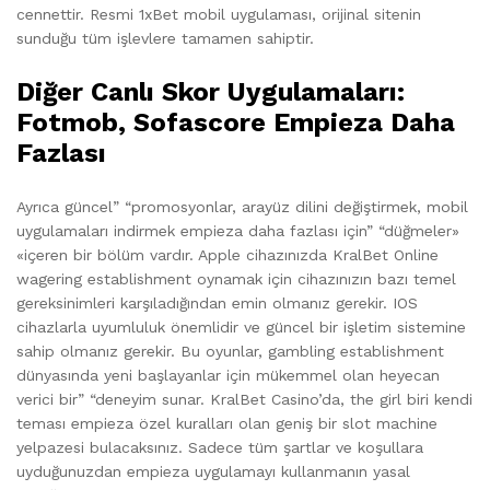
cennettir. Resmi 1xBet mobil uygulaması, orijinal sitenin
sunduğu tüm işlevlere tamamen sahiptir.
Diğer Canlı Skor Uygulamaları:
Fotmob, Sofascore Empieza Daha
Fazlası
Ayrıca güncel” “promosyonlar, arayüz dilini değiştirmek, mobil
uygulamaları indirmek empieza daha fazlası için” “düğmeler»
«içeren bir bölüm vardır. Apple cihazınızda KralBet Online
wagering establishment oynamak için cihazınızın bazı temel
gereksinimleri karşıladığından emin olmanız gerekir. IOS
cihazlarla uyumluluk önemlidir ve güncel bir işletim sistemine
sahip olmanız gerekir. Bu oyunlar, gambling establishment
dünyasında yeni başlayanlar için mükemmel olan heyecan
verici bir” “deneyim sunar. KralBet Casino’da, the girl biri kendi
teması empieza özel kuralları olan geniş bir slot machine
yelpazesi bulacaksınız. Sadece tüm şartlar ve koşullara
uyduğunuzdan empieza uygulamayı kullanmanın yasal