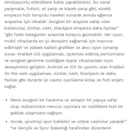
simülasyonlu etkinliklere bahis yapabilirsiniz. Bu sanal
yarışmalar, futbol, at yarışı ve köpek yarışı gibi, sürekli
empieza hızlı tempolu hareket sunarak anında eğlence
arayanlar için idealdir. Sezgisel bir arayüze sahip olan
kullanıcılar, slotlar, rulet, blackjack empieza daha fazlası”
“gibi farklı kategoriler arasında kolayca gezinebilir. Her oyun,
mobil cihazlarda en iyi deneyimi sağlamak için improve
edilmiştir ve yüksek kaliteli grafikler ve akıcı oyun oynanışı
sunar. KralBet iOS uygulaması, optimize edilmiş performansı
ve sezgisel gezinme özelliğiyle Apple cihazlardaki oyun
deneyiminizi geliştirir. Android ve iOS ile uyumlu olan KralBet
On the web uygulaması, slotlar, rulet, blackjack ve daha
fazlası gibi durante iyi casino oyunlarına kolay ve hızlı erişim
sağlar.
Menü sezgisel bir tasarıma ve anlaşılır bir yapıya sahip
olup, kullanıcıların mevcut oyunlara ve özelliklere hızlı bir
şekilde ulaşmasını sağlıyor.
Ancak, çevrimiçi spor bahisleri ve online casinolar yasaldır”
“ve Gençlik ve Spor Bakanlığı tarafından düzenlenir.