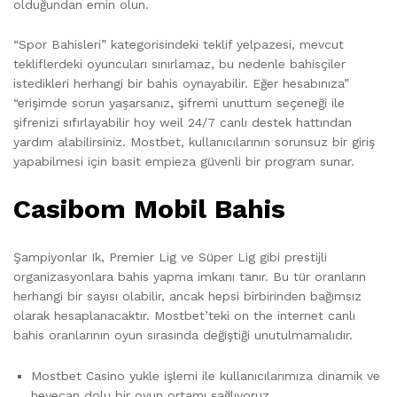
olduğundan emin olun.
“Spor Bahisleri” kategorisindeki teklif yelpazesi, mevcut
tekliflerdeki oyuncuları sınırlamaz, bu nedenle bahisçiler
istedikleri herhangi bir bahis oynayabilir. Eğer hesabınıza”
“erişimde sorun yaşarsanız, şifremi unuttum seçeneği ile
şifrenizi sıfırlayabilir hoy weil 24/7 canlı destek hattından
yardım alabilirsiniz. Mostbet, kullanıcılarının sorunsuz bir giriş
yapabilmesi için basit empieza güvenli bir program sunar.
Casibom Mobil Bahis
Şampiyonlar Ik, Premier Lig ve Süper Lig gibi prestijli
organizasyonlara bahis yapma imkanı tanır. Bu tür oranların
herhangi bir sayısı olabilir, ancak hepsi birbirinden bağımsız
olarak hesaplanacaktır. Mostbet’teki on the internet canlı
bahis oranlarının oyun sırasında değiştiği unutulmamalıdır.
Mostbet Casino yukle işlemi ile kullanıcılarımıza dinamik ve
heyecan dolu bir oyun ortamı sağlıyoruz.