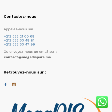
Contactez-nous
Appelez-nous sur :
+212 522 21 00 68
+212 522 50 48 81
+212 522 50 47 99
Ou envoyez-nous un email sur :
contact@megadispara.ma
Retrouvez-nous sur :