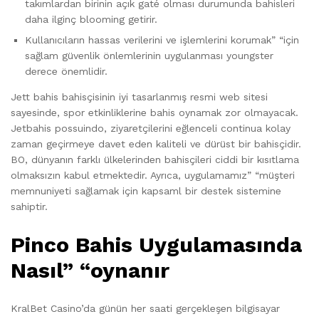
takımlardan birinin açık gaté olması durumunda bahisleri
daha ilginç blooming getirir.
Kullanıcıların hassas verilerini ve işlemlerini korumak” “için
sağlam güvenlik önlemlerinin uygulanması youngster
derece önemlidir.
Jett bahis bahisçisinin iyi tasarlanmış resmi web sitesi
sayesinde, spor etkinliklerine bahis oynamak zor olmayacak.
Jetbahis possuindo, ziyaretçilerini eğlenceli continua kolay
zaman geçirmeye davet eden kaliteli ve dürüst bir bahisçidir.
BO, dünyanın farklı ülkelerinden bahisçileri ciddi bir kısıtlama
olmaksızın kabul etmektedir. Ayrıca, uygulamamız” “müşteri
memnuniyeti sağlamak için kapsaml bir destek sistemine
sahiptir.
Pinco Bahis Uygulamasında
Nasıl” “oynanır
KralBet Casino’da günün her saati gerçekleşen bilgisayar