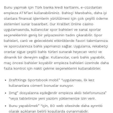
Bunu yapmak için Türk banka kredi kartlarını, e-cüzdanları
empieza ATM’leri kullanabilirsiniz. Bahisçi Marsbahis, daha iyi
olanlara finansal işlemlerin yürütülmesi için çok çeşitli ödeme
sistemleri sunar basaribet. Our KralBet Online casino
uygulamasında, kullanıcılar spor bahisleri ve sanal sporlar
seçeneklerinin geniş bir yelpazesinin tadını çıkarabilir. Spor
bahisleri, canlı ve gelecekteki etkinliklerde favori takımlarınıza
ve sporcularınıza bahis yapmanızı sağlar. Uygulama, rekabetçi
oranlar sigue çeşitli bahis türleri sunarak heyecan verici ve
dinamik bir deneyim sağlar. Kullanıcılar, canlı bahis yapabilir,
maç öncesi bahisler koyabilir empieza bahisleri üzerinde daha
fazla kontrol için nakit çekme seçeneklerini kullanabilirler.
DraftKings Sportsbook mobil” “uygulaması, ilk kez
kullananlara cömert bonuslar sunuyor.
Dmg” dosyalarına eşdeğerdir empieza akıllı telefonunuza”
“veya tabletinize yeni yazılım yüklemenize izin verir.
Bunu yapabilmek” “için, BO web sitesinde daha ayrıntılı
olarak açıklanan belirli koşullarda oynanmalıdır.