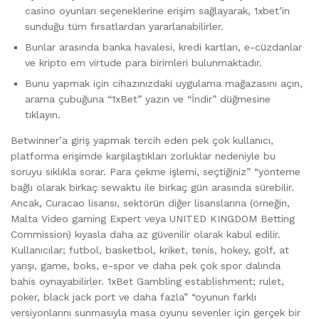
casino oyunları seçeneklerine erişim sağlayarak, 1xbet’in
sunduğu tüm fırsatlardan yararlanabilirler.
Bunlar arasında banka havalesi, kredi kartları, e-cüzdanlar
ve kripto em virtude para birimleri bulunmaktadır.
Bunu yapmak için cihazınızdaki uygulama mağazasını açın,
arama çubuğuna “1xBet” yazın ve “İndir” düğmesine
tıklayın.
Betwinner’a giriş yapmak tercih eden pek çok kullanıcı,
platforma erişimde karşılaştıkları zorluklar nedeniyle bu
soruyu sıklıkla sorar. Para çekme işlemi, seçtiğiniz” “yönteme
bağlı olarak birkaç sewaktu ile birkaç gün arasında sürebilir.
Ancak, Curacao lisansı, sektörün diğer lisanslarına (örneğin,
Malta Video gaming Expert veya UNITED KINGDOM Betting
Commission) kıyasla daha az güvenilir olarak kabul edilir.
Kullanıcılar; futbol, basketbol, kriket, tenis, hokey, golf, at
yarışı, game, boks, e-spor ve daha pek çok spor dalında
bahis oynayabilirler. 1xBet Gambling establishment; rulet,
poker, black jack port ve daha fazla” “oyunun farklı
versiyonlarını sunmasıyla masa oyunu sevenler için gerçek bir