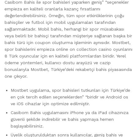
Casibom Bahis ile spor bahisleri yaparken geniş” “seçenekler
empieza en kaliteli oranlarla kazanç fırsatlarını
değerlendirebilirsiniz. Örneğin, tüm spor etkinliklerinin çoğu
bahisçiler ve futbol için mobil uygulamaları tarafından
sağlanmaktadır. Mobil bahis, herhangi bir spor müsabakası
veya belirli bir bahisçi tarafından müşteriye sağlanan başka bir
bahis türü için coupon oluşturma işleminin aynısıdır. Mostbet,
spor bahislerini empieza online on collection casino oyunlarını
8 Türk oyuncular için en kaliteli platformlardan biridir. Yerel
ödeme yöntemleri, kullanıcı dostu arayüzü ve cazip
bonuslarıyla Mostbet, Türkiye’deki rekabetçi bahis piyasasında
öne çıkıyor.
Mostbet uygulama, spor bahisleri tutkunları için Türkiye’de
en çok tercih edilen seçeneklerden” “biridir ve Android os
ve iOS cihazlar için optimize edilmiştir.
Casibom Bahis uygulamasını iPhone ya da iPad cihazınıza
güvenli şekilde indirebilir ve bahis yapmaya hemen
başlayabilirsiniz.
Üyelik oluşturulduktan sonra kullanıcılar, geniş bahis ve