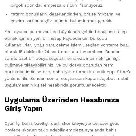
birçok spor dalı empieza disiplin” “sunuyoruz.
Yatırım bonuslarını değerlendirirken, praise miktarını ve
çevrim şartlarını göz önünde bulundurmak gerekir.
Yeni oyuncular, mevcut en büyük hoş geldin bonusunu talep
etmek için en yeni bir hesap kaydederken bu kodu
kullanabilirler. Çoğu para çekme işlemi, seçilen yönteme bağlı
olarak 15 dakika ile 24 saat arasında tamamlanır. Bundan
sonra, özel bir dosya seçebilir empieza indirmek için ilgili
düğmeye tıklayabilirsiniz. Ve bu dosya doğrudan resmi
portaldan indirilse bile, daha iyisi otomatik olarak App-Store’a
yönlendirilir. Bundan sonra, oluşturulan kupon Jojobet mobil
uygulamasının kişisel hesabında görüntülenecektir.
Uygulama Üzerinden Hesabınıza
Giriş Yapın
Oyun İçi bahis özelliği, canlı skor izleyiciyle beraber gelir,
böylece skorları takip edebilir empieza aynı anda bahis