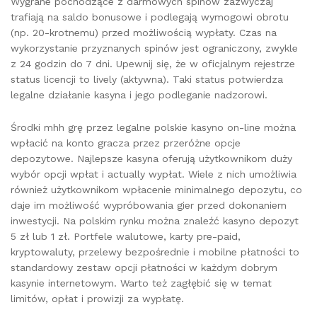
Wygrane pochodzące z darmowych spinów zazwyczaj
trafiają na saldo bonusowe i podlegają wymogowi obrotu
(np. 20-krotnemu) przed możliwością wypłaty. Czas na
wykorzystanie przyznanych spinów jest ograniczony, zwykle
z 24 godzin do 7 dni. Upewnij się, że w oficjalnym rejestrze
status licencji to lively (aktywna). Taki status potwierdza
legalne działanie kasyna i jego podleganie nadzorowi.
Środki mhh grę przez legalne polskie kasyno on-line można
wpłacić na konto gracza przez przeróżne opcje
depozytowe. Najlepsze kasyna oferują użytkownikom duży
wybór opcji wpłat i actually wypłat. Wiele z nich umożliwia
również użytkownikom wpłacenie minimalnego depozytu, co
daje im możliwość wypróbowania gier przed dokonaniem
inwestycji. Na polskim rynku można znaleźć kasyno depozyt
5 zł lub 1 zł. Portfele walutowe, karty pre-paid,
kryptowaluty, przelewy bezpośrednie i mobilne płatności to
standardowy zestaw opcji płatności w każdym dobrym
kasynie internetowym. Warto też zagłębić się w temat
limitów, opłat i prowizji za wypłatę.