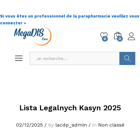
Si vous êtes un professionnel de la parapharmacie veuillez vous
connecter »
0
0
Go !
Lista Legalnych Kasyn 2025
02/12/2025
/
by
lacdp_admin
/
in
Non classé