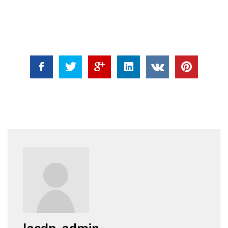
lacdp_admin