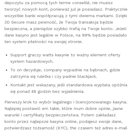
depozytu za pomocą tych terme conseillé, nie musisz
tworzyć nowych kont, ponieważ już je posiadasz. Praktycznie
wszystkie banki współpracują z tymi dwiema markami. Dzięki
3D Secure masz pewność, że Twoja transakcja będzie
bezpieczna, a pieniądze szybko trafią na Twoje konto. Jeżeli
dane kasyno jest legalne w Polsce, na 99% będzie posiadało
ten system płatności na swojej stronie.
Support graczy watts kasynie to ważny element oferty
system hazardowych.
To on decyduje, company wypadnie na bębnach, gdzie
zatrzyma się ruletka i czy padnie blackjack.
Kontakt jest wskazany, jeśli standardowa wypłata opóźnia
się ponad 48 godzin bez wyjaśnienia.
Pierwszy krok to wybór legalnego i licencjonowanego kasyna.
Najlepiej postawić em takie, które mum dobre opinie, jasne
warunki i certyfikaty bezpieczeństwa. Potem zakładasz
konto przez najlepsze kasyna online, podajesz swoje dane,
potwierdzasz tożsamość (KYC), the czasem też adres e-mail