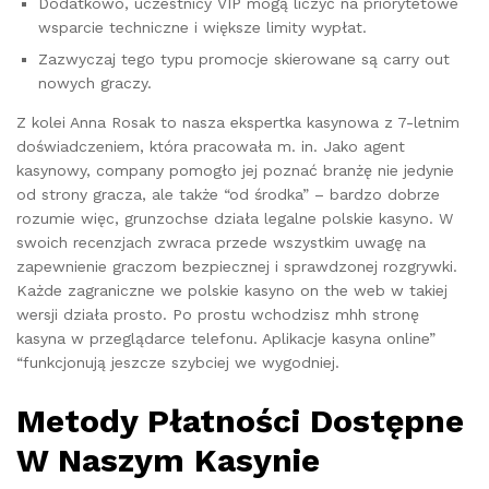
Dodatkowo, uczestnicy VIP mogą liczyć na priorytetowe
wsparcie techniczne i większe limity wypłat.
Zazwyczaj tego typu promocje skierowane są carry out
nowych graczy.
Z kolei Anna Rosak to nasza ekspertka kasynowa z 7-letnim
doświadczeniem, która pracowała m. in. Jako agent
kasynowy, company pomogło jej poznać branżę nie jedynie
od strony gracza, ale także “od środka” – bardzo dobrze
rozumie więc, grunzochse działa legalne polskie kasyno. W
swoich recenzjach zwraca przede wszystkim uwagę na
zapewnienie graczom bezpiecznej i sprawdzonej rozgrywki.
Każde zagraniczne we polskie kasyno on the web w takiej
wersji działa prosto. Po prostu wchodzisz mhh stronę
kasyna w przeglądarce telefonu. Aplikacje kasyna online”
“funkcjonują jeszcze szybciej we wygodniej.
Metody Płatności Dostępne
W Naszym Kasynie