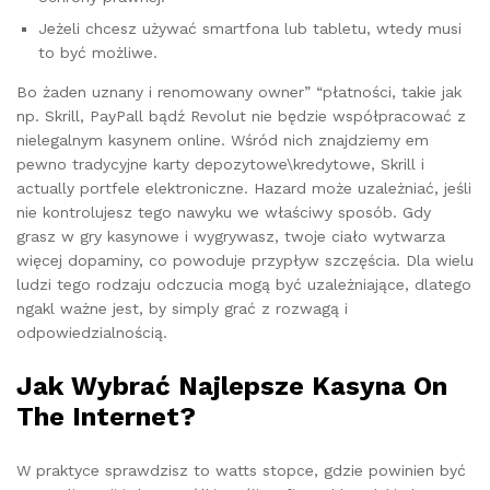
Jeżeli chcesz używać smartfona lub tabletu, wtedy musi
to być możliwe.
Bo żaden uznany i renomowany owner” “płatności, takie jak
np. Skrill, PayPall bądź Revolut nie będzie współpracować z
nielegalnym kasynem online. Wśród nich znajdziemy em
pewno tradycyjne karty depozytowe\kredytowe, Skrill i
actually portfele elektroniczne. Hazard może uzależniać, jeśli
nie kontrolujesz tego nawyku we właściwy sposób. Gdy
grasz w gry kasynowe i wygrywasz, twoje ciało wytwarza
więcej dopaminy, co powoduje przypływ szczęścia. Dla wielu
ludzi tego rodzaju odczucia mogą być uzależniające, dlatego
ngakl ważne jest, by simply grać z rozwagą i
odpowiedzialnością.
Jak Wybrać Najlepsze Kasyna On
The Internet?
W praktyce sprawdzisz to watts stopce, gdzie powinien być