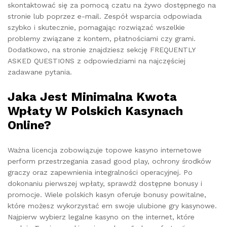
skontaktować się za pomocą czatu na żywo dostępnego na
stronie lub poprzez e-mail. Zespół wsparcia odpowiada
szybko i skutecznie, pomagając rozwiązać wszelkie
problemy związane z kontem, płatnościami czy grami.
Dodatkowo, na stronie znajdziesz sekcję FREQUENTLY
ASKED QUESTIONS z odpowiedziami na najczęściej
zadawane pytania.
Jaka Jest Minimalna Kwota
Wpłaty W Polskich Kasynach
Online?
Ważna licencja zobowiązuje topowe kasyno internetowe
perform przestrzegania zasad good play, ochrony środków
graczy oraz zapewnienia integralności operacyjnej. Po
dokonaniu pierwszej wpłaty, sprawdź dostępne bonusy i
promocje. Wiele polskich kasyn oferuje bonusy powitalne,
które możesz wykorzystać em swoje ulubione gry kasynowe.
Najpierw wybierz legalne kasyno on the internet, które