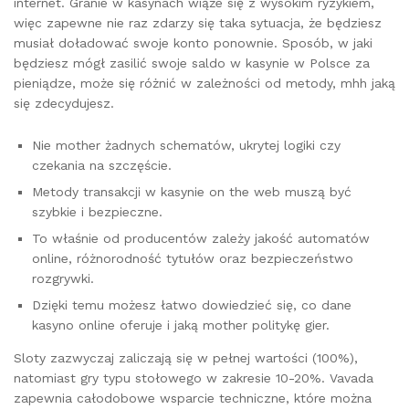
internet. Granie w kasynach wiąże się z wysokim ryzykiem,
więc zapewne nie raz zdarzy się taka sytuacja, że będziesz
musiał doładować swoje konto ponownie. Sposób, w jaki
będziesz mógł zasilić swoje saldo w kasynie w Polsce za
pieniądze, może się różnić w zależności od metody, mhh jaką
się zdecydujesz.
Nie mother żadnych schematów, ukrytej logiki czy
czekania na szczęście.
Metody transakcji w kasynie on the web muszą być
szybkie i bezpieczne.
To właśnie od producentów zależy jakość automatów
online, różnorodność tytułów oraz bezpieczeństwo
rozgrywki.
Dzięki temu możesz łatwo dowiedzieć się, co dane
kasyno online oferuje i jaką mother politykę gier.
Sloty zazwyczaj zaliczają się w pełnej wartości (100%),
natomiast gry typu stołowego w zakresie 10-20%. Vavada
zapewnia całodobowe wsparcie techniczne, które można