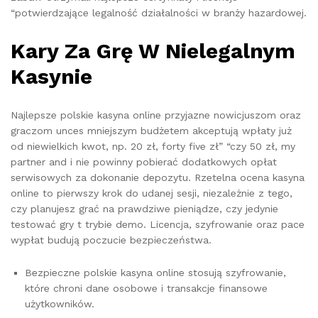
“potwierdzające legalność działalności w branży hazardowej.
Kary Za Grę W Nielegalnym
Kasynie
Najlepsze polskie kasyna online przyjazne nowicjuszom oraz
graczom unces mniejszym budżetem akceptują wpłaty już
od niewielkich kwot, np. 20 zł, forty five zł” “czy 50 zł, my
partner and i nie powinny pobierać dodatkowych opłat
serwisowych za dokonanie depozytu. Rzetelna ocena kasyna
online to pierwszy krok do udanej sesji, niezależnie z tego,
czy planujesz grać na prawdziwe pieniądze, czy jedynie
testować gry t trybie demo. Licencja, szyfrowanie oraz pace
wypłat budują poczucie bezpieczeństwa.
Bezpieczne polskie kasyna online stosują szyfrowanie,
które chroni dane osobowe i transakcje finansowe
użytkowników.