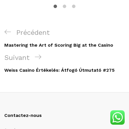
Navigation
Article
Précédent
de
précédent
Mastering the Art of Scoring Big at the Casino
l’article
Article
Suivant
suivant
Weiss Casino Értékelés: Átfogó Útmutató #275
Contactez-nous