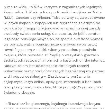
Mimo to wielu Polaków korzysta z zagranicznych legalnych
kasyn online działających na podstawie licencji unces Malty
(MGA), Curacao czy Anjouan. Takie serwisy są zarejestrowane
w innych krajach europejskich lub terytoriach zależnych od
tych krajów i mogą funkcjonować w ramach unijnej zasady
swobody świadczenia usług. Oznacza to, że jeśli operator
legalnego polskiego kasyna online spełnia określone wymogi
we posiada ważną licencję, może oferować swoje usługi
również graczom z Polski. Witamy na Casino. possuindo –
miejscu, które powstało z” “myślą o wszystkich graczach
szukających rzetelnych informacji o kasynach on the internet.
Naszym celem jest dostarczanie aktualnych recenzji,
wskazówek oraz porad dotyczących bezpiecznej my partner
and i odpowiedzialnej gry. Znajdziesz tu porównania
najlepszych kasyn online, opisy gier, informacje u bonusach
oraz praktyczne przewodniki, które pomogą Ci podejmować
świadome decyzje.
Jeśli szukasz bezpiecznego, legalnego i uczciwego kasyna
online, in order to trafiłeś we właściwe miejsce. Pamiętaj, że