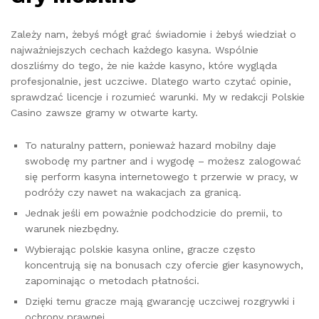
Zależy nam, żebyś mógł grać świadomie i żebyś wiedział o
najważniejszych cechach każdego kasyna. Wspólnie
doszliśmy do tego, że nie każde kasyno, które wygląda
profesjonalnie, jest uczciwe. Dlatego warto czytać opinie,
sprawdzać licencje i rozumieć warunki. My w redakcji Polskie
Casino zawsze gramy w otwarte karty.
To naturalny pattern, ponieważ hazard mobilny daje
swobodę my partner and i wygodę – możesz zalogować
się perform kasyna internetowego t przerwie w pracy, w
podróży czy nawet na wakacjach za granicą.
Jednak jeśli em poważnie podchodzicie do premii, to
warunek niezbędny.
Wybierając polskie kasyna online, gracze często
koncentrują się na bonusach czy ofercie gier kasynowych,
zapominając o metodach płatności.
Dzięki temu gracze mają gwarancję uczciwej rozgrywki i
ochrony prawnej.