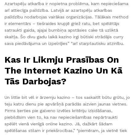
Azartspēļu atkarība ir nopietna problēma, kam nepieciešama
arī attiecīga palīdzība. Latvijā ar azartspēļu atkarības
palīdzību nodarbojas vairākas organizācijas. Tālākais method
ir elementārs – tiešraides krupjē griež ratu, bet spēlētājs
satraukti gaida, ajajai bumbiņa apstāsies cake tā uzliktā
skaitļa. Šo divu gadu laikā kazino irgi būtiski strādājis curry
sava piedāvājuma un izpelnījies” “arī starptautisku atzinību.
Kas Ir Likmju Prasības On
The Internet Kazino Un Kā
Tās Darbojas?
Un little bit vēl ir ārzemju kazino – tos saskaitīt būtu grūtu, jo
teju katru dienu pie apvāršņā parādās aizvien jaunas vietnes.
Pirms ķerties pie galveno izvēles kritēriju izķidāšanas,
piebildīsim vien to, ka nav nepieciešamības nepārtraukti
spēlēt vienā vienīgā online kazino. Jā, dažkārt šādam
spēlēšanas stilam ir priekšrocības,” “piemēram, ja vietnē tiek