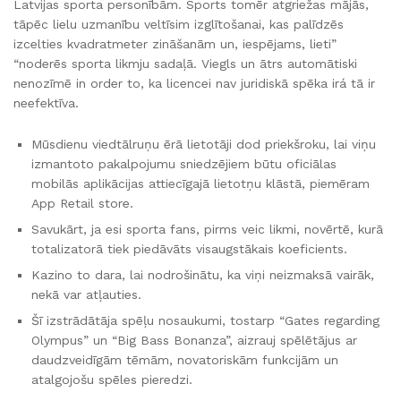
Latvijas sporta personībām. Sports tomēr atgriežas mājās,
tāpēc lielu uzmanību veltīsim izglītošanai, kas palīdzēs
izcelties kvadratmeter zināšanām un, iespējams, lieti”
“noderēs sporta likmju sadaļā. Viegls un ātrs automātiski
nenozīmē in order to, ka licencei nav juridiskā spēka irá tā ir
neefektīva.
Mūsdienu viedtālruņu ērā lietotāji dod priekšroku, lai viņu
izmantoto pakalpojumu sniedzējiem būtu oficiālas
mobilās aplikācijas attiecīgajā lietotņu klāstā, piemēram
App Retail store.
Savukārt, ja esi sporta fans, pirms veic likmi, novērtē, kurā
totalizatorā tiek piedāvāts visaugstākais koeficients.
Kazino to dara, lai nodrošinātu, ka viņi neizmaksā vairāk,
nekā var atļauties.
Šī izstrādātāja spēļu nosaukumi, tostarp “Gates regarding
Olympus” un “Big Bass Bonanza”, aizrauj spēlētājus ar
daudzveidīgām tēmām, novatoriskām funkcijām un
atalgojošu spēles pieredzi.