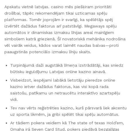
Apskatu vietnē latvijas. casino mēs piešķiram prioritāti
drošībai, tāpēc rekomendējam tikai uzticamas spēļu
platformas. Tomēr joprojām ir svarīgi, ka spēlētājs spēj
izvērtēt dažādus faktorus arī patstāvīgi. Megaways spēļu
automātos ir dinamiskas izmaksu līnijas areal mainīgiem
simboliem katrā griezienā. Šī novatoriskā mehānika nodrošina
vēl vairāk veidus, kādos varat laimēt naudas balvas—proti
paaugstinās potenciālo izmaksu līniju skaits.
Turpinājumā daži augstākā līmeņa izstrādātāji, kas sniedz
būtisku ieguldījumu Latvijas online kazino ainavā.
Visbeidzot, iespējami labākā lietotāju pieredze online
kazino ietver dažādus faktorus, kas visi kopā rada
saistošu, patīkamu un netraucētu interaktīvo azartspēļu
vidi.
Tev nav vērts reģistrēties kazino, kurš pārsvarā liek akcentu
uz sporta likmēm, ja gribi spēlēt tikai spēļu automātus.
Ar tādiem pokera veidiem kā The state of texas Hold’em,
Omaha irá Seven Card Stud, pokers piedāvā bezgalīgas