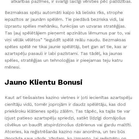
atkarības pazīmes, ir svarīgi laicīgi vērsties pēc palīdzības.
Bezmaksas spēļu automāti kalpo kā lielisks rīks, strophe
iepazītos ar jaunām spēlēm. Tie piedāvā bezriska vidi, lai
izprastu spēles mehāniku, funkcijas un uzvaras stratēģijas.
Tas ļauj spēlētājiem pieņemt apzinātus lēmumus par to, vai
viņi vēlāk vēlētos” “ieguldīt spēlē reālu naudu. Bezmaksas
spēles spēlē ne tikai jaunie spēlētāji, bet gan arī tie, kas ar
azartspēļu pasauli ir labi pazīstami. Tas tādēļ, ka jaunas
spēles, stratēģijas un tehnoloģijas ir pieejamas teju katru
mēnesi.
Jauno Klientu Bonusi
Kaut arī tiešsaistes kazino vietnes ir ļoti iecienītas azartspēļu
cienītāju vidū, tomēr joprojām ir daudz spēlētāju, kas dod
priekšroku klātienes spēļu zālēm. Tas tāpēc, ka tajās tie var
izjust patieso azartspēļu spriedzi, satikt līdzīgi domājošus
cilvēkus un baudīt atspirdzinošus dzērienus vai gardu maltīti.
Atceries, ka reģistrēšanās kazino nav anonīma, un tev būs
jānorāda savs vārds. Vārdam, ko izmanto, lai reģistrētu on