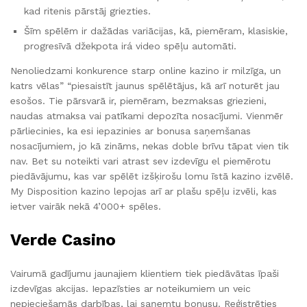
kad ritenis pārstāj griezties.
Šīm spēlēm ir dažādas variācijas, kā, piemēram, klasiskie,
progresīvā džekpota irá video spēļu automāti.
Nenoliedzami konkurence starp online kazino ir milzīga, un
katrs vēlas” “piesaistīt jaunus spēlētājus, kā arī noturēt jau
esošos. Tie pārsvarā ir, piemēram, bezmaksas griezieni,
naudas atmaksa vai patīkami depozīta nosacījumi. Vienmēr
pārliecinies, ka esi iepazinies ar bonusa saņemšanas
nosacījumiem, jo kā zināms, nekas doble brīvu tāpat vien tik
nav. Bet su noteikti vari atrast sev izdevīgu el piemērotu
piedāvājumu, kas var spēlēt izšķirošu lomu īstā kazino izvēlē.
My Disposition kazino lepojas arī ar plašu spēļu izvēli, kas
ietver vairāk nekā 4’000+ spēles.
Verde Casino
Vairumā gadījumu jaunajiem klientiem tiek piedāvātas īpaši
izdevīgas akcijas. Iepazīsties ar noteikumiem un veic
nepieciešamās darbības, lai saņemtu bonusu. Reģistrēties