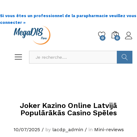
Si vous êtes un professionnel de la parapharmacie veuillez vous
connecter »
0
0
Go !
Joker Kazino Online Latvijā
Populārākās Casino Spēles
10/07/2025
/
by
lacdp_admin
/
in
Mini-reviews