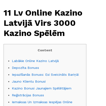
11 Lv Online Kazino
Latvijā Virs 3000
Kazino Spēlēm
Content
Labākie Online Kazino Latvijā
Depozīta Bonuss
Iepazīšanās Bonuss: Esi Sveicināts Bariņā!
Jauno Klientu Bonusi
Kazino Bonusi Jaunajiem Spēlētājiem
Reģistrācijas Bonuss
Iemaksas Un Izmaksas Iespējas Online