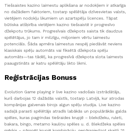
Tiešsaistes kazino laimestu aplikšana ar nodokļiem ir atkarīga
no dažādiem faktoriem, tostarp spēlētāja dzīvesvietas valsts,
vietējiem nodokļu likumiem un azartspēļu licences. Tāpat
būtiska atšķirība vietējiem kazino tiešsaistē ir progresīvo
džekpotu trūkums. Progresīvais džekpots saista tik daudzus
spēlētājus, jo tam ir milzīgu, miljoniem vērtu laimestu
potenciāls. Šāda apmēra laimestus nespēj piedāvāt neviens
klasiskais spēļu automāts vai fiksētā džekpota spēļu
automāts—tas tādēļ, ka progresīvā džekpota slota laimests
paaugstināts ar katru spēlētāju likto likmi.
Reģistrācijas Bonuss
Evolution Game playing ir live kazino vadošais izstrādātājs,
kurš darbojas 12 dažādās valstīs, tostarp Latvijā, kur atrodas
kompānijas galvenais birojs algun spēļu studija. Live kazino
sadaļā parasti spēlētājs atradīs labākās un populārākās galda
spēles, kuras pagrindas tiešraides krupjē – blekdžeku, ruleti,
bakara, bingo, metamo kauliņu spēles u. d. Blekdžeka spēles
mērķis – pārspēt krupjē kombināciju, nepārsniedzot skaitli 21.