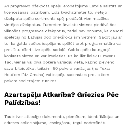
Arī progresīvo džekpota spēļu ierobežojums Latvijā saistīts ar
licencēšanas īpatnībām. Līdz kvadratmeter to, vietējo
džekpota spēļu sortiments spēj piedāvāt vien mazākus
vietējos džekpotus. Turpretim ārvalstu vietnes piedāvā šos
vilinošos progresīvos džekpotus, tādēļ nav brīnums, ka daudzi
spēlētāji no Latvijas dod priekšroku šīm vietnēm. Sākot jau ar
to, ka galda spēles iespējams spēlēt pret programmatūru vai
pret īstu dīleri Live spēļu sadaļā. Galda spēļu kategorijā
konkrēta vietne arī var izvēlēties, uz ko likt lielāku uzsvaru.
Tad, vienas vai diva pokera variāciju vietā, kazino pievieno
savai bilbiotēkai, teiksim, 50 pokera variācijas (no Texas
Hold’em līdz Omaha) vai iespēju sacensties pret citiem
pokera spēlētājiem turnīros.
Azartspēļu Atkarība? Griezies Pēc
Palīdzības!
Tas ietver attiecīgo dokumentu, piemēram, identifikācijas un
adreses apliecinājuma, iesniegšanu, tegul nodrošinātu