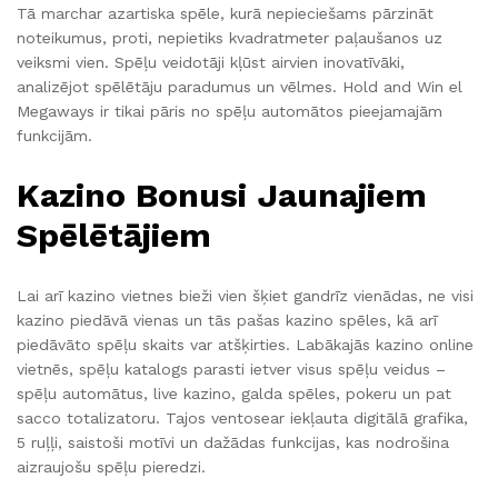
Tā marchar azartiska spēle, kurā nepieciešams pārzināt
noteikumus, proti, nepietiks kvadratmeter paļaušanos uz
veiksmi vien. Spēļu veidotāji kļūst airvien inovatīvāki,
analizējot spēlētāju paradumus un vēlmes. Hold and Win el
Megaways ir tikai pāris no spēļu automātos pieejamajām
funkcijām.
Kazino Bonusi Jaunajiem
Spēlētājiem
Lai arī kazino vietnes bieži vien šķiet gandrīz vienādas, ne visi
kazino piedāvā vienas un tās pašas kazino spēles, kā arī
piedāvāto spēļu skaits var atšķirties. Labākajās kazino online
vietnēs, spēļu katalogs parasti ietver visus spēļu veidus –
spēļu automātus, live kazino, galda spēles, pokeru un pat
sacco totalizatoru. Tajos ventosear iekļauta digitālā grafika,
5 ruļļi, saistoši motīvi un dažādas funkcijas, kas nodrošina
aizraujošu spēļu pieredzi.