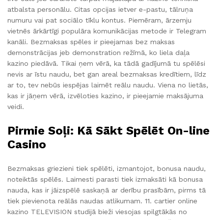
atbalsta personālu. Citas opcijas ietver e-pastu, tālruņa
numuru vai pat sociālo tīklu kontus. Piemēram, ārzemju
vietnēs ārkārtīgi populāra komunikācijas metode ir Telegram
kanāli. Bezmaksas spēles ir pieejamas bez maksas
demonstrācijas jeb demonstration režīmā, ko liela daļa
kazino piedāvā. Tikai ņem vērā, ka tādā gadījumā tu spēlēsi
nevis ar īstu naudu, bet gan areal bezmaksas kredītiem, līdz
ar to, tev nebūs iespējas laimēt reālu naudu. Viena no lietās,
kas ir jāņem vērā, izvēloties kazino, ir pieejamie maksājuma
veidi.
Pirmie Soļi: Kā Sākt Spēlēt On-line
Casino
Bezmaksas griezieni tiek spēlēti, izmantojot, bonusa naudu,
noteiktās spēlēs. Laimesti parasti tiek izmaksāti kā bonusa
nauda, ​​kas ir jāizspēlē saskaņā ar derību prasībām, pirms tā
tiek pievienota reālās naudas atlikumam. 11. cartier online
kazino TELEVISION studijā bieži viesojas spilgtākās no