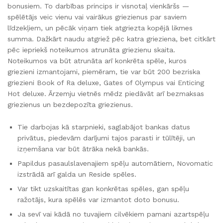
bonusiem. To darbības princips ir visnotaļ vienkāršs —
spēlētājs veic vienu vai vairākus griezienus par saviem
līdzekļiem, un pēcāk viņam tiek atgriezta kopējā likmes
summa. Dažkārt naudu atgriež pēc katra grieziena, bet citkārt
pēc iepriekš noteikumos atrunāta griezienu skaita.
Noteikumos va būt atrunāta arī konkrēta spēle, kuros
griezieni izmantojami, piemēram, tie var būt 200 bezriska
griezieni Book of Ra deluxe, Gates of Olympus vai Enticing
Hot deluxe. Ārzemju vietnēs mēdz piedāvāt arī bezmaksas
griezienus un bezdepozīta griezienus.
Tie darbojas kā starpnieki, saglabājot bankas datus
privātus, piedevām darījumi tajos parasti ir tūlītēji, un
izņemšana var būt ātrāka nekā bankās.
Papildus pasaulslavenajiem spēļu automātiem, Novomatic
izstrādā arī galda un Reside spēles.
Var tikt uzskaitītas gan konkrētas spēles, gan spēļu
ražotājs, kura spēlēs var izmantot doto bonusu.
Ja sevī vai kādā no tuvajiem cilvēkiem pamani azartspēļu