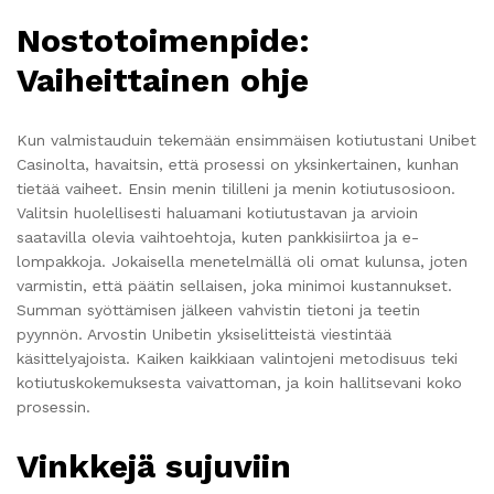
Nostotoimenpide:
Vaiheittainen ohje
Kun valmistauduin tekemään ensimmäisen kotiutustani Unibet
Casinolta, havaitsin, että prosessi on yksinkertainen, kunhan
tietää vaiheet. Ensin menin tililleni ja menin kotiutusosioon.
Valitsin huolellisesti haluamani kotiutustavan ja arvioin
saatavilla olevia vaihtoehtoja, kuten pankkisiirtoa ja e-
lompakkoja. Jokaisella menetelmällä oli omat kulunsa, joten
varmistin, että päätin sellaisen, joka minimoi kustannukset.
Summan syöttämisen jälkeen vahvistin tietoni ja teetin
pyynnön. Arvostin Unibetin yksiselitteistä viestintää
käsittelyajoista. Kaiken kaikkiaan valintojeni metodisuus teki
kotiutuskokemuksesta vaivattoman, ja koin hallitsevani koko
prosessin.
Vinkkejä sujuviin