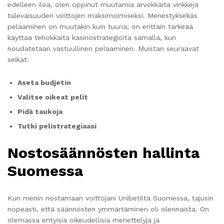
edelleen iloa, olen oppinut muutamia arvokkaita vinkkejä
tulevaisuuden voittojen maksimoimiseksi. Menestyksekäs
pelaaminen on muutakin kuin tuuria; on erittäin tärkeää
käyttää tehokkaita kasinostrategioita samalla, kun
noudatetaan vastuullinen pelaaminen. Muistan seuraavat
seikat:
Aseta budjetin
Valitse oikeat pelit
Pidä taukoja
Tutki pelistrategiaasi
Nostosäännösten hallinta
Suomessa
Kun menin nostamaan voittojani Unibetiltä Suomessa, tajusin
nopeasti, että säännösten ymmärtäminen oli olennaista. On
olemassa erityisiä oikeudellisia menettelyjä ja