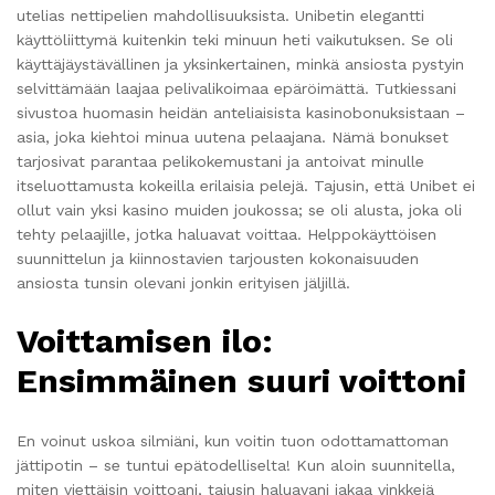
utelias nettipelien mahdollisuuksista. Unibetin elegantti
käyttöliittymä kuitenkin teki minuun heti vaikutuksen. Se oli
käyttäjäystävällinen ja yksinkertainen, minkä ansiosta pystyin
selvittämään laajaa pelivalikoimaa epäröimättä. Tutkiessani
sivustoa huomasin heidän anteliaisista kasinobonuksistaan –
asia, joka kiehtoi minua uutena pelaajana. Nämä bonukset
tarjosivat parantaa pelikokemustani ja antoivat minulle
itseluottamusta kokeilla erilaisia pelejä. Tajusin, että Unibet ei
ollut vain yksi kasino muiden joukossa; se oli alusta, joka oli
tehty pelaajille, jotka haluavat voittaa. Helppokäyttöisen
suunnittelun ja kiinnostavien tarjousten kokonaisuuden
ansiosta tunsin olevani jonkin erityisen jäljillä.
Voittamisen ilo:
Ensimmäinen suuri voittoni
En voinut uskoa silmiäni, kun voitin tuon odottamattoman
jättipotin – se tuntui epätodelliselta! Kun aloin suunnitella,
miten viettäisin voittoani, tajusin haluavani jakaa vinkkejä