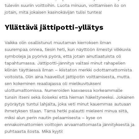
tuleviin suuriin voittoihin. Luota minuun, voittamisen ilo on
jotain, mitä jokaisen kasinokävijän tulisi tuntea!
Yllättävä jättipotti-yllätys
Vaikka olin osallistunut muutaman kierroksen ilman
suurempaa onnea, tiesin heti, kun näyttöön ilmestyi vilkkuvia
symboleja ja pyörivä pyörä, että jotain ainutlaatuista oli
tapahtumassa. Jättipotti-jännitys valtasi minut rahapelien
kilinän täyttäessä ilman – kiistaton merkki odottamattomista
voitoista. Olin aina haaveillut jättipotin voittamisesta, mutta
sen kokeminen reaaliajassa oli mielikuvitukseni
ulottumattomissa. Numeroiden kasvaessa korkeammalle
tunsin itseni sekä iloiseksi että hieman häkeltyneeksi. Jokainen
pyöräytys tuntui lahjalta, joka veti minut kauemmas autuaan
ihmetyksen tilaan. Tämä hetki palautti mieleeni minua siitä,
miksi alun perin nautin pelaamisesta – kyse on
ennakoimattomien voittojen arvaamattomasta jännityksestä ja
puhtaasta ilosta. Mikä kyyti!