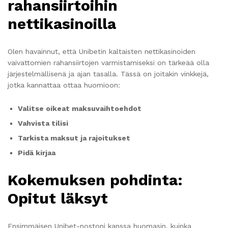
rahansiirtoihin
nettikasinoilla
Olen havainnut, että Unibetin kaltaisten nettikasinoiden
vaivattomien rahansiirtojen varmistamiseksi on tärkeää olla
järjestelmällisenä ja ajan tasalla. Tässä on joitakin vinkkejä,
jotka kannattaa ottaa huomioon:
Valitse oikeat maksuvaihtoehdot
Vahvista tilisi
Tarkista maksut ja rajoitukset
Pidä kirjaa
Kokemuksen pohdinta:
Opitut läksyt
Ensimmäisen Unibet-nostoni kanssa huomasin, kuinka