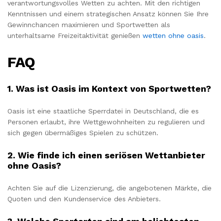
verantwortungsvolles Wetten zu achten. Mit den richtigen
Kenntnissen und einem strategischen Ansatz können Sie Ihre
Gewinnchancen maximieren und Sportwetten als
unterhaltsame Freizeitaktivität genießen
wetten ohne oasis
.
FAQ
1. Was ist Oasis im Kontext von Sportwetten?
Oasis ist eine staatliche Sperrdatei in Deutschland, die es
Personen erlaubt, ihre Wettgewohnheiten zu regulieren und
sich gegen übermäßiges Spielen zu schützen.
2. Wie finde ich einen seriösen Wettanbieter
ohne Oasis?
Achten Sie auf die Lizenzierung, die angebotenen Märkte, die
Quoten und den Kundenservice des Anbieters.