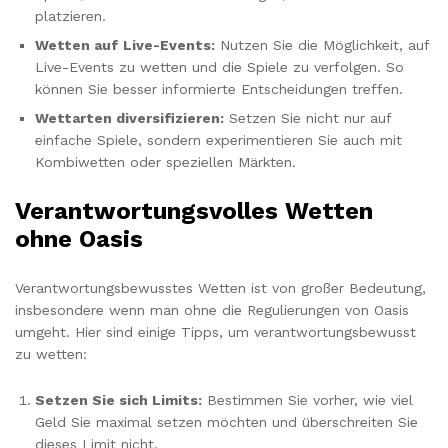
platzieren.
Wetten auf Live-Events:
Nutzen Sie die Möglichkeit, auf
Live-Events zu wetten und die Spiele zu verfolgen. So
können Sie besser informierte Entscheidungen treffen.
Wettarten diversifizieren:
Setzen Sie nicht nur auf
einfache Spiele, sondern experimentieren Sie auch mit
Kombiwetten oder speziellen Märkten.
Verantwortungsvolles Wetten
ohne Oasis
Verantwortungsbewusstes Wetten ist von großer Bedeutung,
insbesondere wenn man ohne die Regulierungen von Oasis
umgeht. Hier sind einige Tipps, um verantwortungsbewusst
zu wetten:
Setzen Sie sich Limits:
Bestimmen Sie vorher, wie viel
Geld Sie maximal setzen möchten und überschreiten Sie
dieses Limit nicht.