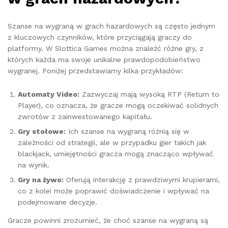
Szanse na wygraną w grach hazardowych są często jednym
z kluczowych czynników, które przyciągają graczy do
platformy. W Slottica Games można znaleźć różne gry, z
których każda ma swoje unikalne prawdopodobieństwo
wygranej. Poniżej przedstawiamy kilka przykładów:
Automaty Video:
Zazwyczaj mają wysoką RTP (Return to
Player), co oznacza, że gracze mogą oczekiwać solidnych
zwrotów z zainwestowanego kapitału.
Gry stołowe:
Ich szanse na wygraną różnią się w
zależności od strategii, ale w przypadku gier takich jak
blackjack, umiejętności gracza mogą znacząco wpływać
na wynik.
Gry na żywo:
Oferują interakcję z prawdziwymi krupierami,
co z kolei może poprawić doświadczenie i wpływać na
podejmowane decyzje.
Gracze powinni zrozumieć, że choć szanse na wygraną są