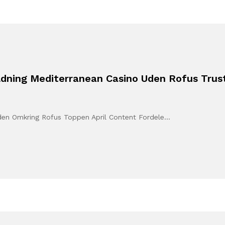
dning Mediterranean Casino Uden Rofus Trust
 Uden Omkring Rofus Toppen April Content Fordele…