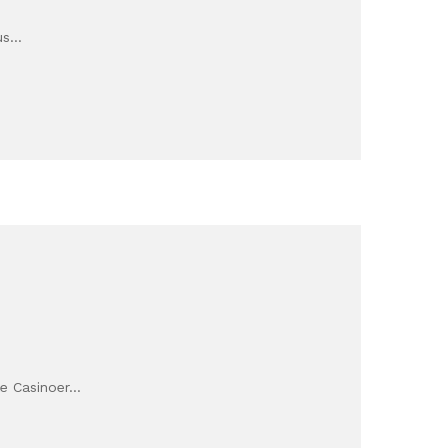
fus…
ke Casinoer…