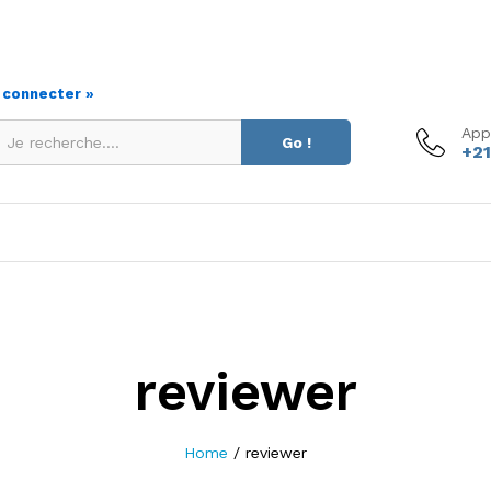
s connecter »
App
Go !
+21
reviewer
Home
/
reviewer