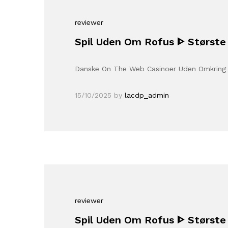
reviewer
Spil Uden Om Rofus ᐈ Største 
Danske On The Web Casinoer Uden Omkring 
15/10/2025
by
lacdp_admin
reviewer
Spil Uden Om Rofus ᐈ Største