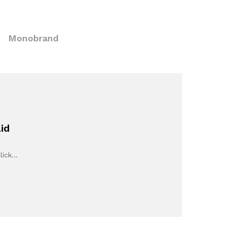
Monobrand
id
lick…