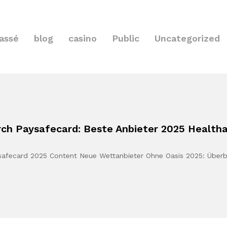
assé
blog
casino
Public
Uncategorized
h Paysafecard: Beste Anbieter 2025 Healtha
safecard 2025 Content Neue Wettanbieter Ohne Oasis 2025: Überb