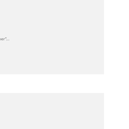
oer”…