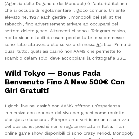
(Agenzia delle Dogane e dei Monopoli) è l’autorità italiana
che si occupa di regolamentare il gioco comune. Un ente
elevato nel 1927 each gestire il monopoli dei sali at the
tabacchi, fino advertisement arrivare ad occuparsi del
settore delete gioco. Altrimenti ci sono i Telegram casino,
molto sicuri e facili da usare perché tutte le scommesse
sono fatte attraverso elle servizio di messaggistica. Prima di
quasi tutto, qualsiasi casinò non AAMS che permette lo
scambio dalam soldi deve accoppiarsi la crittografia SSL.
Wild Tokyo — Bonus Pada
Benvenuto Fino A New 500€ Con
Giri Gratuiti
I giochi live nei casinò non AAMS offrono un’esperienza
immersiva con croupier dal vivo per giochi come roulette,
blackjack e baccarat. È importante verificare una sicurezza
del posizione, poiché non è regolamentato in Italia. Tra i
online game show disponibili ci sono Crazy Period, Monopoly