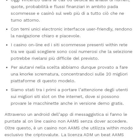
quote, probabilità e flussi finanziari in ambito pada
scommesse e casinò sul web più di a tutto ciò che ne
turno attorno.
Con temi unici electronic interfacce user-friendly, rendono
la navigazione chiaro e piacevole.
I casino on-line ed i siti scommesse presenti within rete
tra we quali scegliere sono così numerosi che la selezione
potrebbe rivelarsi più difficile del previsto.
Per aiutarvi nella scelta abbiamo dunque provato a fare
una knorke scrematura, concentrandoci sulle 20 migliori
piattaforme di questo modelo.
Siamo stati tra i primi a portare l’attenzione degli utenti
sui migliori siti slot on the internet, dove si possono
provare le macchinette anche in versione demo gratis.
Attraverso un android dell’app di messaggistica si fanno le
puntate al on line casino non AAMS senza dover accedere.
Oltre questo, è un casino non AAMS che utilizza within modo
esclusivo the criptovalute. La licenza ADM un beat AAMS