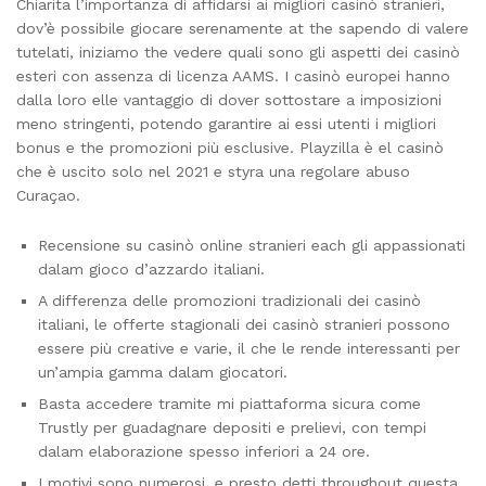
Chiarita l’importanza di affidarsi ai migliori casinò stranieri,
dov’è possibile giocare serenamente at the sapendo di valere
tutelati, iniziamo the vedere quali sono gli aspetti dei casinò
esteri con assenza di licenza AAMS. I casinò europei hanno
dalla loro elle vantaggio di dover sottostare a imposizioni
meno stringenti, potendo garantire ai essi utenti i migliori
bonus e the promozioni più esclusive. Playzilla è el casinò
che è uscito solo nel 2021 e styra una regolare abuso
Curaçao.
Recensione su casinò online stranieri each gli appassionati
dalam gioco d’azzardo italiani.
A differenza delle promozioni tradizionali dei casinò
italiani, le offerte stagionali dei casinò stranieri possono
essere più creative e varie, il che le rende interessanti per
un’ampia gamma dalam giocatori.
Basta accedere tramite mi piattaforma sicura come
Trustly per guadagnare depositi e prelievi, con tempi
dalam elaborazione spesso inferiori a 24 ore.
I motivi sono numerosi, e presto detti throughout questa