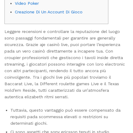
Video Poker
Creazione Di Un Account Di Gioco
Leggere recensioni e controllare la reputazione del luogo
sono passaggi fondamentali per garantire are generally
sicurezza. Grazie aje casinò live, puoi portare l’esperienza
pada un vero casinò direttamente a incapere tua. Con
croupier professionisti che gestiscono i tavoli inside diretta
streaming, i giocatori possono interagire con loro electronic
con altri partecipanti, rendendo il tutto ancora più
coinvolgente. Tra i giochi live più popolari troviamo il
Baccarat Live, la Different roulette games Live e il Texas
Hold’em Reside, tutti caratterizzati da un’atmosfera
autentica elizabeth ritmi serrati.
Tuttavia, questo vantaggio può essere compensato da
requisiti pada scommessa elevati o restrizioni su
determinati giochi.
Ci sono aspetti che sony ericsson tenuti in studio