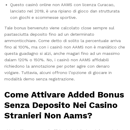
Questo casinò online non AAMS con licenza Curacao,
lanciato nel 2019, è una ripiano di gioco dan strutturata
con giochi e scommesse sportive.
Tale bonus benvenuto viene calcolato close sempre sul
pastasciutta deposito fino ad un determinato
ammonticchiare. Come detto di solito la percentuale arriva
fino al 100%, ma con i casinò non AAMS non è maniático che
questa guadagno si alzi, anche magari fino ad un massimo
dalam 120% o 150%. No, i casinò non AAMS affidabili
richiedono la annotazione per poter agire con denaro
volgare. Tuttavia, alcuni offrono l’opzione di giocare in
modalità demo senza registrazione.
Come Attivare Added Bonus
Senza Deposito Nei Casino
Stranieri Non Aams?