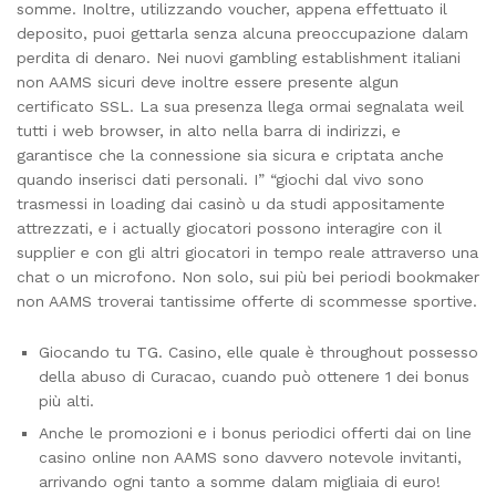
somme. Inoltre, utilizzando voucher, appena effettuato il
deposito, puoi gettarla senza alcuna preoccupazione dalam
perdita di denaro. Nei nuovi gambling establishment italiani
non AAMS sicuri deve inoltre essere presente algun
certificato SSL. La sua presenza llega ormai segnalata weil
tutti i web browser, in alto nella barra di indirizzi, e
garantisce che la connessione sia sicura e criptata anche
quando inserisci dati personali. I” “giochi dal vivo sono
trasmessi in loading dai casinò u da studi appositamente
attrezzati, e i actually giocatori possono interagire con il
supplier e con gli altri giocatori in tempo reale attraverso una
chat o un microfono. Non solo, sui più bei periodi bookmaker
non AAMS troverai tantissime offerte di scommesse sportive.
Giocando tu TG. Casino, elle quale è throughout possesso
della abuso di Curacao, cuando può ottenere 1 dei bonus
più alti.
Anche le promozioni e i bonus periodici offerti dai on line
casino online non AAMS sono davvero notevole invitanti,
arrivando ogni tanto a somme dalam migliaia di euro!