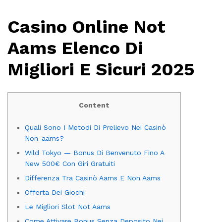
Casino Online Not
Aams Elenco Di
Migliori E Sicuri 2025
Content
Quali Sono I Metodi Di Prelievo Nei Casinò
Non-aams?
Wild Tokyo — Bonus Di Benvenuto Fino A
New 500€ Con Giri Gratuiti
Differenza Tra Casinò Aams E Non Aams
Offerta Dei Giochi
Le Migliori Slot Not Aams
Come Attivare Bonus Senza Deposito Nei