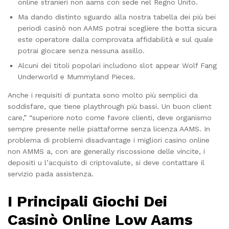
online stranieri non aams con sede nel Regno Unito.
Ma dando distinto sguardo alla nostra tabella dei più bei
periodi casinò non AAMS potrai scegliere the botta sicura
este operatore dalla comprovata affidabilità e sul quale
potrai giocare senza nessuna assillo.
Alcuni dei titoli popolari includono slot appear Wolf Fang
Underworld e Mummyland Pieces.
Anche i requisiti di puntata sono molto più semplici da
soddisfare, que tiene playthrough più bassi. Un buon client
care,” “superiore noto come favore clienti, deve organismo
sempre presente nelle piattaforme senza licenza AAMS. In
problema di problemi disadvantage i migliori casino online
non AMMS a, con are generally riscossione delle vincite, i
depositi u l’acquisto di criptovalute, si deve contattare il
servizio pada assistenza.
I Principali Giochi Dei
Casinò Online Low Aams