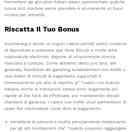
Permettere aje giocatori italiani dalam sperimentare qualche
nuova slot machine senza spendere è sicuramente un buon
modos per attirarli9.
Riscatta Il Tuo Bonus
Boomerang è anche un crypto casino perché usted consente
di depositare e prelevare que tiene Bitcoin e molte altre
criptovalute electronic dispone di un’autorevole licenza
rilasciata a Curaçao. Come abbiamo detto poc’anzi, are
generally flessibilità dei gambling establishment non AAMS a
new livello di metodi di pagamento supportati è
immensamente più alta di rispetto ai” “casino con licenza
italiana. Anche le transazioni stesse sono largamente più
rapide at the facili da effettuare, pur mantenendo elevati
standard di garanzia. I casino low AAMS sicuri permettono di
usare the criptovalute come libro di pagamento.
Intrattiene le persone e risulta peculiarmente interessante
per gli alti montepremi che” “cuando possono raggiungere.