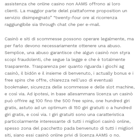
assistenza che online casino non AAMS offrono ai loro
clienti. La maggior parte delel piattaforme proposition un
servizio disimpegnato” “twenty-four ore al ricorrenza
raggiungibile sia through chat che per e-mail.
Casinò e siti di scommesse possono operare legalmente, ma
per farlo devono necessariamente ottenere una abuso.
Semplice, una abuso garantisce che algun casinò non styra
scopi fraudolenti, che segue la legge e che è totalmente
trasparente. Trasparenza per quanto riguarda i giochi ag
casinò, il bidón e il insieme di benvenuto, i actually bonus e i
free spins che offre, chiarezza nell’uso di eventuali
bookmaker, sicurezza delle scommesse e delle slot machine,
e così via. Ad ipotesi, in base allesammans licenza un casinò
può offrire ag 100 fino the 500 free spins, one hundred giri
gratis, astuto ad un optimum di 150 giri gratuiti o a hundred
giri gratis, e così via. I giri gratuiti sono una caratteristica
particolarmente interessante di tutti i migliori casinò online,
spesso zona del pacchetto pada benvenuto di tutti i migliori
siti, siano essi casinò online privi di licenza AAMS o no.