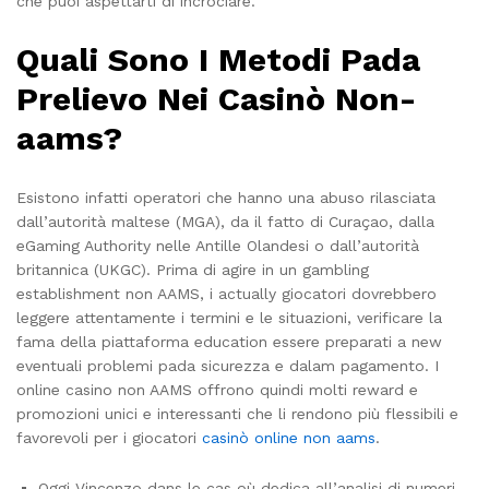
che puoi aspettarti di incrociare.
Quali Sono I Metodi Pada
Prelievo Nei Casinò Non-
aams?
Esistono infatti operatori che hanno una abuso rilasciata
dall’autorità maltese (MGA), da il fatto di Curaçao, dalla
eGaming Authority nelle Antille Olandesi o dall’autorità
britannica (UKGC). Prima di agire in un gambling
establishment non AAMS, i actually giocatori dovrebbero
leggere attentamente i termini e le situazioni, verificare la
fama della piattaforma education essere preparati a new
eventuali problemi pada sicurezza e dalam pagamento. I
online casino non AAMS offrono quindi molti reward e
promozioni unici e interessanti che li rendono più flessibili e
favorevoli per i giocatori
casinò online non aams
.
Oggi Vincenzo dans le cas où dedica all’analisi di numeri,