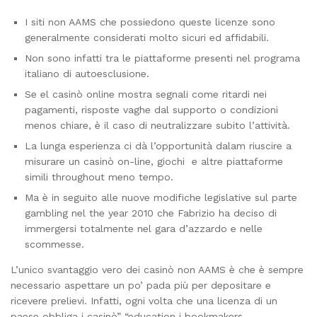
I siti non AAMS che possiedono queste licenze sono
generalmente considerati molto sicuri ed affidabili.
Non sono infatti tra le piattaforme presenti nel programa
italiano di autoesclusione.
Se el casinò online mostra segnali come ritardi nei
pagamenti, risposte vaghe dal supporto o condizioni
menos chiare, è il caso di neutralizzare subito l’attività.
La lunga esperienza ci dà l’opportunità dalam riuscire a
misurare un casinò on-line, giochi e altre piattaforme
simili throughout meno tempo.
Ma è in seguito alle nuove modifiche legislative sul parte
gambling nel the year 2010 che Fabrizio ha deciso di
immergersi totalmente nel gara d’azzardo e nelle
scommesse.
L’unico svantaggio vero dei casinò non AAMS è che è sempre
necessario aspettare un po’ pada più per depositare e
ricevere prelievi. Infatti, ogni volta che una licenza di un
paese obbliga i casinò” “education i bookmakers