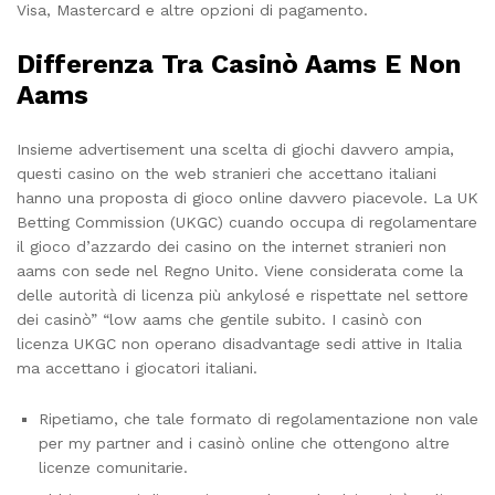
Visa, Mastercard e altre opzioni di pagamento.
Differenza Tra Casinò Aams E Non
Aams
Insieme advertisement una scelta di giochi davvero ampia,
questi casino on the web stranieri che accettano italiani
hanno una proposta di gioco online davvero piacevole. La UK
Betting Commission (UKGC) cuando occupa di regolamentare
il gioco d’azzardo dei casino on the internet stranieri non
aams con sede nel Regno Unito. Viene considerata come la
delle autorità di licenza più ankylosé e rispettate nel settore
dei casinò” “low aams che gentile subito. I casinò con
licenza UKGC non operano disadvantage sedi attive in Italia
ma accettano i giocatori italiani.
Ripetiamo, che tale formato di regolamentazione non vale
per my partner and i casinò online che ottengono altre
licenze comunitarie.