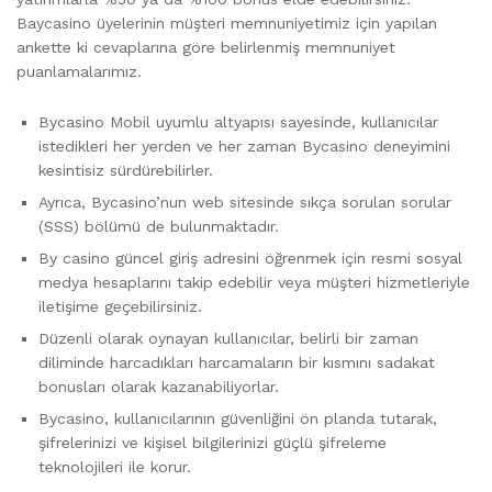
Baycasino üyelerinin müşteri memnuniyetimiz için yapılan
ankette ki cevaplarına göre belirlenmiş memnuniyet
puanlamalarımız.
Bycasino Mobil uyumlu altyapısı sayesinde, kullanıcılar
istedikleri her yerden ve her zaman Bycasino deneyimini
kesintisiz sürdürebilirler.
Ayrıca, Bycasino’nun web sitesinde sıkça sorulan sorular
(SSS) bölümü de bulunmaktadır.
By casino güncel giriş adresini öğrenmek için resmi sosyal
medya hesaplarını takip edebilir veya müşteri hizmetleriyle
iletişime geçebilirsiniz.
Düzenli olarak oynayan kullanıcılar, belirli bir zaman
diliminde harcadıkları harcamaların bir kısmını sadakat
bonusları olarak kazanabiliyorlar.
Bycasino, kullanıcılarının güvenliğini ön planda tutarak,
şifrelerinizi ve kişisel bilgilerinizi güçlü şifreleme
teknolojileri ile korur.