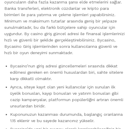
oyuncuların daha fazla kazanma şansı elde etmelerini sağlar.
Banka transferleri, elektronik cüzdanlar ve kripto para
birimleri ile para yatırma ve çekme işlemleri yapabilirsiniz.
Minimum ve maksimum tutarlar arasında geniş bir yelpaze
sunulmaktadır, bu da farklı bütçelere sahip oyuncular için
uygundur. By casino giriş güncel adresi ile finansal işlemlerinizi
hızlı ve güvenli bir şekilde gerçekleştirebilirsiniz. Bycasino,
Bycasino Giriş işlemlerinden sonra kullanıcılarına güvenli ve
hızlı bir oyun deneyimi sunmaktadır.
Bycasino’nun giriş adresi güncellemeleri sırasında dikkat
edilmesi gereken en önemli hususlardan biri, sahte sitelere
karşı dikkatli olmaktır.
Ayrıca, siteye kayıt olan yeni kullanıcılar için sunulan ilk
üyelik bonusları, kayıp bonusları ve yatırım bonusları gibi
cazip kampanyalar, platformun popülerliğini artıran önemli
unsurlardan biridir.
Kuponunuzun kazanması durumunda, başlangıç oranlarına
1.15 eklenir ve bu sayede kazancınız yükselir.