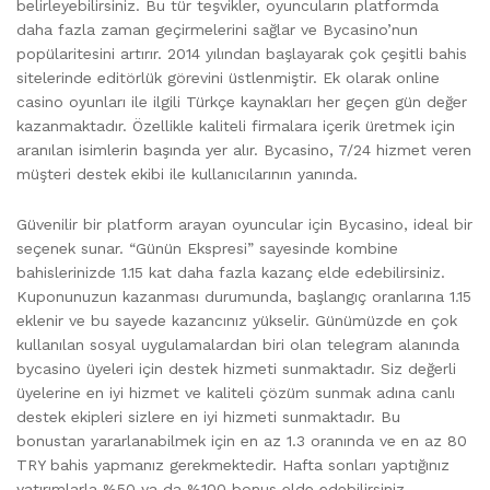
belirleyebilirsiniz. Bu tür teşvikler, oyuncuların platformda
daha fazla zaman geçirmelerini sağlar ve Bycasino’nun
popülaritesini artırır. 2014 yılından başlayarak çok çeşitli bahis
sitelerinde editörlük görevini üstlenmiştir. Ek olarak online
casino oyunları ile ilgili Türkçe kaynakları her geçen gün değer
kazanmaktadır. Özellikle kaliteli firmalara içerik üretmek için
aranılan isimlerin başında yer alır. Bycasino, 7/24 hizmet veren
müşteri destek ekibi ile kullanıcılarının yanında.
Güvenilir bir platform arayan oyuncular için Bycasino, ideal bir
seçenek sunar. “Günün Ekspresi” sayesinde kombine
bahislerinizde 1.15 kat daha fazla kazanç elde edebilirsiniz.
Kuponunuzun kazanması durumunda, başlangıç oranlarına 1.15
eklenir ve bu sayede kazancınız yükselir. Günümüzde en çok
kullanılan sosyal uygulamalardan biri olan telegram alanında
bycasino üyeleri için destek hizmeti sunmaktadır. Siz değerli
üyelerine en iyi hizmet ve kaliteli çözüm sunmak adına canlı
destek ekipleri sizlere en iyi hizmeti sunmaktadır. Bu
bonustan yararlanabilmek için en az 1.3 oranında ve en az 80
TRY bahis yapmanız gerekmektedir. Hafta sonları yaptığınız
yatırımlarla %50 ya da %100 bonus elde edebilirsiniz.