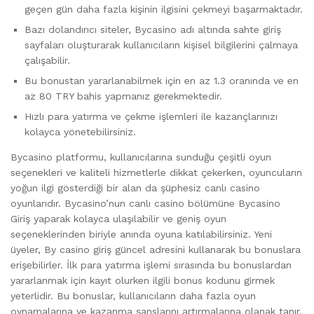
geçen gün daha fazla kişinin ilgisini çekmeyi başarmaktadır.
Bazı dolandırıcı siteler, Bycasino adı altında sahte giriş
sayfaları oluşturarak kullanıcıların kişisel bilgilerini çalmaya
çalışabilir.
Bu bonustan yararlanabilmek için en az 1.3 oranında ve en
az 80 TRY bahis yapmanız gerekmektedir.
Hızlı para yatırma ve çekme işlemleri ile kazançlarınızı
kolayca yönetebilirsiniz.
Bycasino platformu, kullanıcılarına sunduğu çeşitli oyun
seçenekleri ve kaliteli hizmetlerle dikkat çekerken, oyuncuların
yoğun ilgi gösterdiği bir alan da şüphesiz canlı casino
oyunlarıdır. Bycasino’nun canlı casino bölümüne Bycasino
Giriş yaparak kolayca ulaşılabilir ve geniş oyun
seçeneklerinden biriyle anında oyuna katılabilirsiniz. Yeni
üyeler, By casino giriş güncel adresini kullanarak bu bonuslara
erişebilirler. İlk para yatırma işlemi sırasında bu bonuslardan
yararlanmak için kayıt olurken ilgili bonus kodunu girmek
yeterlidir. Bu bonuslar, kullanıcıların daha fazla oyun
oynamalarına ve kazanma şanslarını artırmalarına olanak tanır.