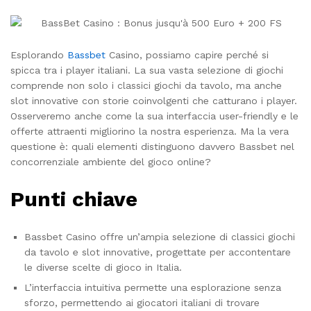
Esplorando
Bassbet
Casino, possiamo capire perché si
spicca tra i player italiani. La sua vasta selezione di giochi
comprende non solo i classici giochi da tavolo, ma anche
slot innovative con storie coinvolgenti che catturano i player.
Osserveremo anche come la sua interfaccia user-friendly e le
offerte attraenti migliorino la nostra esperienza. Ma la vera
questione è: quali elementi distinguono davvero Bassbet nel
concorrenziale ambiente del gioco online?
Punti chiave
Bassbet Casino offre un’ampia selezione di classici giochi
da tavolo e slot innovative, progettate per accontentare
le diverse scelte di gioco in Italia.
L’interfaccia intuitiva permette una esplorazione senza
sforzo, permettendo ai giocatori italiani di trovare