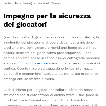
fedeli della famiglia Bassbet Casino.
Impegno per la sicurezza
dei giocatori
Quando si tratta di garantire un spazio di gioco protetto, la
incolumità dei giocatori è al cuore della nostra missione.
Crediamo che ogni giocatore meriti uno luogo sicuro in cui
potersi dedicare nel gioco senza preoccupazioni. Ecco
perché abbiamo speso in tecnologie di crittografia moderne
e abbiamo
crunchbase.com
messo in atto severi processi di
verifica. Queste misure salvaguardano le tue informazioni
personali e economiche, assicurando che la tua esperienza
rimanga entusiasmante e sicura.
Ci dedichiamo per un gioco controllato, offrendo mezzi e
strumenti che ti consentono di amministrare il tuo gioco in
modo efficace. Fomentando una cultura di apertura,
promuoviamo conversazioni libere sulle comportamenti di