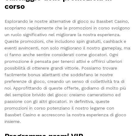
corso
Esplorando le nostre alternative di gioco su Bassbet Casino,
scopriamo rapidamente che le promozioni in corso svolgono
un ruolo significativo nel migliorare la nostra esperienza.
Queste promozioni, che includono spin gratuiti, cashback e
eventi avvincenti, non solo migliorano il nostro gameplay, ma
ci fanno anche sentire considerati come giocatori. Ogni
promozione è pensata per tenerci attivi e offrirci ulteriori
possibilità di ottenere grandi vittorie. Possiamo trovare
facilmente bonus allettanti che soddisfano le nostre
preferenze di gioco, creando un senso di collettività tra di
noi. Approfittando di queste offerte, godiamo di molto più
del semplice brivido del gioco: creiamo cameratismo ed
passione con gli altri giocatori. In definitiva, queste
promozioni in corso potenziano il nostro legame con
Bassbet Casino e accrescono la nostra esperienza di gioco
insieme.