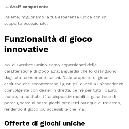
Staff competente
Insieme, miglioriamo la tua esperienza ludica con un
supporto eccezionale!
Funzionalità di gioco
innovative
Noi di Bassbet Casino siamo appassionati delle
caratteristiche di gioco all’avanguardia che lo distinguono
dagli altri concorrenti italiani. Dalle proposte di gioco
esclusive che accontentano i gusti più diversi a un’esperienza
coinvolgente con dealer in diretta, ce n’è per tutti i palati.
Inoltre, la adattabilità ai dispositivi mobili ci garantisce di
poter giocare ai nostri giochi prediletti ovunque ci troviamo,
rendendo il gioco più accessibile che mai.
Offerte di giochi uniche