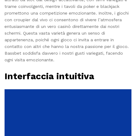
trame coinvolgenti, mentre i tavoli da poker e blackjack
promettono una competizione emozionante. Inoltre, i giochi
con croupier dal vivo ci consentono di vivere l’atmosfera
entusiasmante di un vero casinò direttamente dai nostri
schermi. Questa vasta varietà genera un senso di
appartenenza, poiché ogni gioco ci invita a entrare in
contatto con altri che hanno la nostra passione per il gioco.
Bassbet soddisfa davvero i nostri gusti variegati, facendo
ogni visita emozionante.
Interfaccia intuitiva