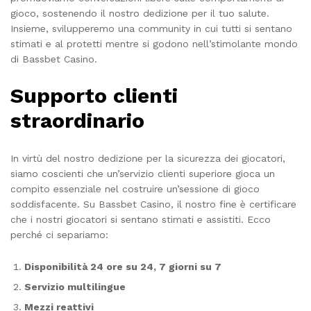
gioco, sostenendo il nostro dedizione per il tuo salute.
Insieme, svilupperemo una community in cui tutti si sentano
stimati e al protetti mentre si godono nell’stimolante mondo
di Bassbet Casino.
Supporto clienti
straordinario
In virtù del nostro dedizione per la sicurezza dei giocatori,
siamo coscienti che un’servizio clienti superiore gioca un
compito essenziale nel costruire un’sessione di gioco
soddisfacente. Su Bassbet Casino, il nostro fine è certificare
che i nostri giocatori si sentano stimati e assistiti. Ecco
perché ci separiamo:
Disponibilità 24 ore su 24, 7 giorni su 7
Servizio multilingue
Mezzi reattivi