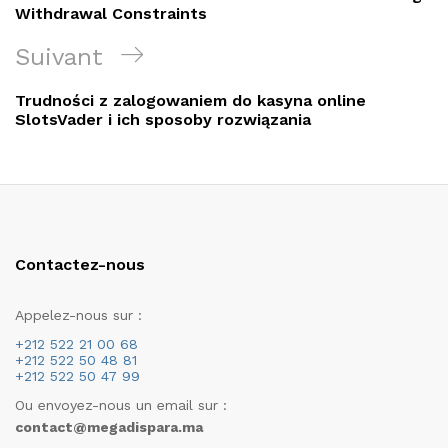
l’article
Withdrawal Constraints
Article
Suivant
suivant
Trudności z zalogowaniem do kasyna online
SlotsVader i ich sposoby rozwiązania
Contactez-nous
Appelez-nous sur :
+212 522 21 00 68
+212 522 50 48 81
+212 522 50 47 99
Ou envoyez-nous un email sur :
contact@megadispara.ma