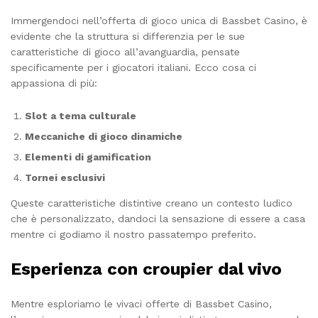
Immergendoci nell’offerta di gioco unica di Bassbet Casino, è
evidente che la struttura si differenzia per le sue
caratteristiche di gioco all’avanguardia, pensate
specificamente per i giocatori italiani. Ecco cosa ci
appassiona di più:
Slot a tema culturale
Meccaniche di gioco dinamiche
Elementi di gamification
Tornei esclusivi
Queste caratteristiche distintive creano un contesto ludico
che è personalizzato, dandoci la sensazione di essere a casa
mentre ci godiamo il nostro passatempo preferito.
Esperienza con croupier dal vivo
Mentre esploriamo le vivaci offerte di Bassbet Casino,