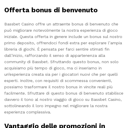
Offerta bonus di benvenuto
Bassbet Casino offre un attraente bonus di benvenuto che
può migliorare notevolmente la nostra esperienza di gioco
iniziale. Questa offerta in genere include un bonus sul nostro
primo deposito, offrendoci fondi extra per esplorare l’ampia
libreria di giochi. È pensata per farci sentire stimati fin
dall’inizio, rafforzando il senso di appartenenza alla
community di Bassbet. Sfruttando questo bonus, non solo
acquisiamo più tempo di gioco, ma ci inseriamo in
un’esperienza creata sia per i giocatori nuovi che per quelli
esperti. Inoltre, con requisiti di scommessa convenienti,
possiamo trasformare il nostro bonus in vincite reali più
facilmente. Sfruttare di questo bonus di benvenuto stabilisce
davvero il tono al nostro viaggio di gioco su Bassbet Casino,
sottolineando il loro impegno nel migliorare la nostra
esperienza complessiva.
Vantaggio delle promozioni in