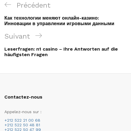
Navigation
Article
Précédent
de
précédent
Как технологии меняют онлайн-казино:
l’article
Инновации в управлении игровыми данными
Article
Suivant
suivant
Leserfragen: n1 casino – Ihre Antworten auf die
häufigsten Fragen
Contactez-nous
Appelez-nous sur :
+212 522 21 00 68
+212 522 50 48 81
+212 522 50 47 99