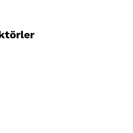
ktörler