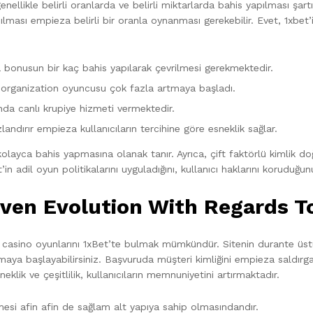
genellikle belirli oranlarda ve belirli miktarlarda bahis yapılması şart
lması empieza belirli bir oranla oynanması gerekebilir. Evet, 1xbet
bonusun bir kaç bahis yapılarak çevrilmesi gerekmektedir.
ng organization oyuncusu çok fazla artmaya başladı.
nda canlı krupiye hizmeti vermektedir.
landırır empieza kullanıcıların tercihine göre esneklik sağlar.
kolayca bahis yapmasına olanak tanır. Ayrıca, çift faktörlü kimlik do
’in adil oyun politikalarını uyguladığını, kullanıcı haklarını koruduğ
Even Evolution With Regards 
 casino oyunlarını 1xBet’te bulmak mümkündür. Sitenin durante üs
maya başlayabilirsiniz. Başvuruda müşteri kimliğini empieza saldırga
k ve çeşitlilik, kullanıcıların memnuniyetini artırmaktadır.
mesi afin afin de sağlam alt yapıya sahip olmasındandır.