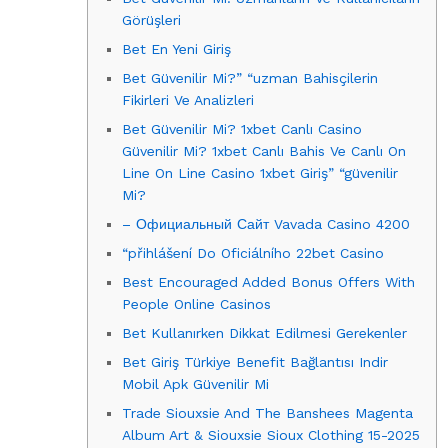
Görüşleri
Bet En Yeni Giriş
Bet Güvenilir Mi?” “uzman Bahisçilerin
Fikirleri Ve Analizleri
Bet Güvenilir Mi? 1xbet Canlı Casino
Güvenilir Mi? 1xbet Canlı Bahis Ve Canlı On
Line On Line Casino 1xbet Giriş” “güvenilir
Mi?
– Официальный Сайт Vavada Casino 4200
“přihlášení Do Oficiálního 22bet Casino
Best Encouraged Added Bonus Offers With
People Online Casinos
Bet Kullanırken Dikkat Edilmesi Gerekenler
Bet Giriş Türkiye Benefit Bağlantısı Indir
Mobil Apk Güvenilir Mi
Trade Siouxsie And The Banshees Magenta
Album Art & Siouxsie Sioux Clothing 15-2025