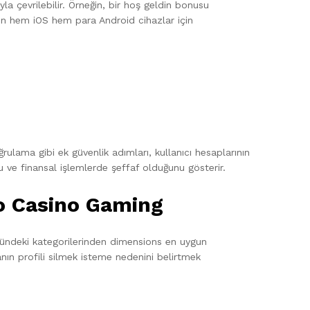
ıyla çevrilebilir. Örneğin, bir hoş geldin bonusu
’in hem iOS hem para Android cihazlar için
ğrulama gibi ek güvenlik adımları, kullanıcı hesaplarının
unu ve finansal işlemlerde şeffaf olduğunu gösterir.
To Casino Gaming
tündeki kategorilerinden dimensions en uygun
nın profili silmek isteme nedenini belirtmek