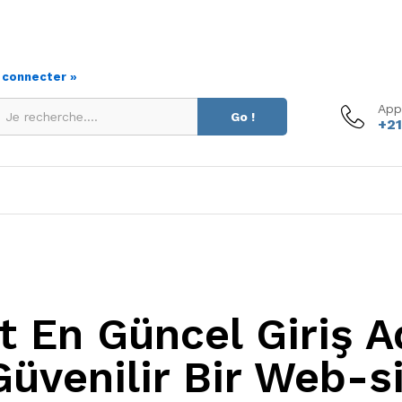
s connecter »
App
Go !
+21
t En Güncel Giriş A
üvenilir Bir Web-s