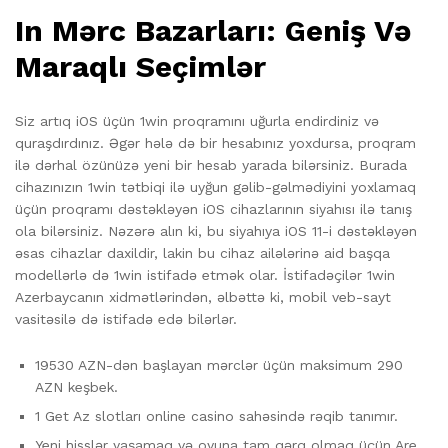
In Mərc Bazarları: Geniş Və
Maraqlı Seçimlər
Siz artıq iOS üçün 1win proqramını uğurla endirdiniz və
quraşdırdınız. Əgər hələ də bir hesabınız yoxdursa, proqram
ilə dərhal özünüzə yeni bir hesab yarada bilərsiniz. Burada
cihazınızın 1win tətbiqi ilə uyğun gəlib-gəlmədiyini yoxlamaq
üçün proqramı dəstəkləyən iOS cihazlarının siyahısı ilə tanış
ola bilərsiniz. Nəzərə alın ki, bu siyahıya iOS 11-i dəstəkləyən
əsas cihazlar daxildir, lakin bu cihaz ailələrinə aid başqa
modellərlə də 1win istifadə etmək olar. İstifadəçilər 1win
Azerbaycanın xidmətlərindən, əlbəttə ki, mobil veb-sayt
vasitəsilə də istifadə edə bilərlər.
19530 AZN-dən başlayan mərclər üçün maksimum 290
AZN keşbek.
1 Get Az slotları online casino sahəsində rəqib tanımır.
Yeni hisslər yaşamaq və oyuna tam qərq olmaq üçün Are