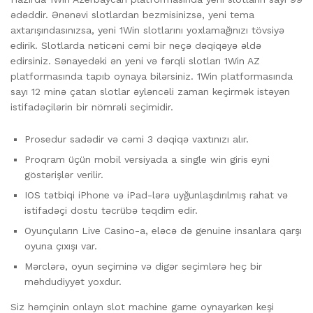
ədəddir. Ənənəvi slotlardan bezmisinizsə, yeni tema
axtarışındasınızsa, yeni 1Win slotlarını yoxlamağınızı tövsiyə
edirik. Slotlarda nəticəni cəmi bir neçə dəqiqəyə əldə
edirsiniz. Sənayedəki ən yeni və fərqli slotları 1Win AZ
platformasında tapıb oynaya bilərsiniz. 1Win platformasında
sayı 12 minə çatan slotlar əyləncəli zaman keçirmək istəyən
istifadəçilərin bir nömrəli seçimidir.
Prosedur sadədir və cəmi 3 dəqiqə vaxtınızı alır.
Proqram üçün mobil versiyada a single win giris eyni
göstərişlər verilir.
IOS tətbiqi iPhone və iPad-lərə uyğunlaşdırılmış rahat və
istifadəçi dostu təcrübə təqdim edir.
Oyunçuların Live Casino-a, eləcə də genuine insanlara qarşı
oyuna çıxışı var.
Mərclərə, oyun seçiminə və digər seçimlərə heç bir
məhdudiyyət yoxdur.
Siz həmçinin onlayn slot machine game oynayarkən keşi