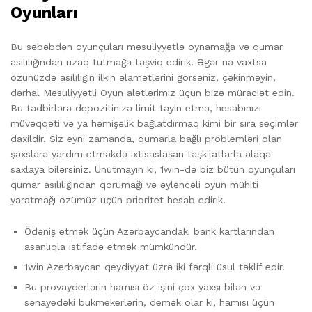
Oyunları
Bu səbəbdən oyunçuları məsuliyyətlə oynamağa və qumar
asılılığından uzaq tutmağa təşviq edirik. Əgər nə vaxtsa
özünüzdə asılılığın ilkin əlamətlərini görsəniz, çəkinməyin,
dərhal Məsuliyyətli Oyun alətlərimiz üçün bizə müraciət edin.
Bu tədbirlərə depozitinizə limit təyin etmə, hesabınızı
müvəqqəti və ya həmişəlik bağlatdırmaq kimi bir sıra seçimlər
daxildir. Siz eyni zamanda, qumarla bağlı problemləri olan
şəxslərə yardım etməkdə ixtisaslaşan təşkilatlarla əlaqə
saxlaya bilərsiniz. Unutmayın ki, 1win-də biz bütün oyunçuları
qumar asılılığından qorumağı və əyləncəli oyun mühiti
yaratmağı özümüz üçün prioritet hesab edirik.
Ödəniş etmək üçün Azərbaycandakı bank kartlarından
asanlıqla istifadə etmək mümkündür.
1win Azerbaycan qeydiyyat üzrə iki fərqli üsul təklif edir.
Bu provayderlərin hamısı öz işini çox yaxşı bilən və
sənayedəki bukmekerlərin, demək olar ki, hamısı üçün