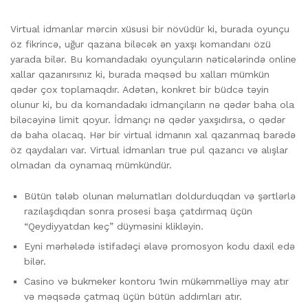
Virtual idmanlar mərcin xüsusi bir növüdür ki, burada oyunçu
öz fikrincə, uğur qazana biləcək ən yaxşı komandanı özü
yarada bilər. Bu komandadakı oyunçuların nəticələrində online
xallar qazanırsınız ki, burada məqsəd bu xalları mümkün
qədər çox toplamaqdır. Adətən, konkret bir büdcə təyin
olunur ki, bu da komandadakı idmançıların nə qədər baha ola
biləcəyinə limit qoyur. İdmançı nə qədər yaxşıdırsa, o qədər
də baha olacaq. Hər bir virtual idmanın xal qazanmaq barədə
öz qaydaları var. Virtual idmanları true pul qazancı və alışlar
olmadan da oynamaq mümkündür.
Bütün tələb olunan məlumatları doldurduqdan və şərtlərlə
razılaşdıqdan sonra prosesi başa çatdırmaq üçün
“Qeydiyyatdan keç” düyməsini klikləyin.
Eyni mərhələdə istifadəçi əlavə promosyon kodu daxil edə
bilər.
Casino və bukmeker kontoru 1win mükəmməlliyə may atır
və məqsədə çatmaq üçün bütün addımları atır.