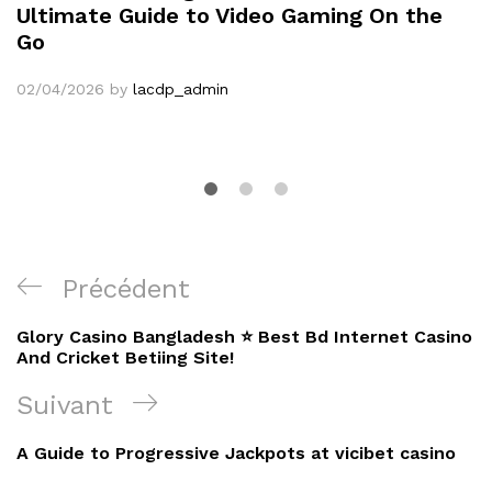
Ultimate Guide to Video Gaming On the
Go
02/04/2026
by
lacdp_admin
Navigation
Article
Précédent
de
précédent
Glory Casino Bangladesh ⭐️ Best Bd Internet Casino
l’article
And Cricket Betiing Site!
Article
Suivant
suivant
A Guide to Progressive Jackpots at vicibet casino