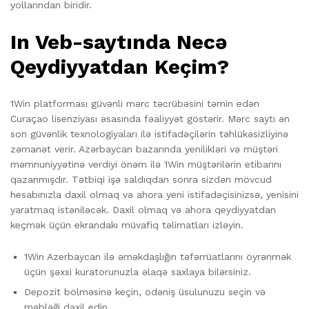
yollarından biridir.
In Veb-saytında Necə
Qeydiyyatdan Keçim?
1Win platforması güvənli mərc təcrübəsini təmin edən
Curaçao lisenziyası əsasında fəaliyyət göstərir. Mərc saytı ən
son güvənlik texnologiyaları ilə istifadəçilərin təhlükəsizliyinə
zəmanət verir. Azərbaycan bazarında yenilikləri və müştəri
məmnuniyyətinə verdiyi önəm ilə 1Win müştərilərin etibarını
qazanmışdır. Tətbiqi işə saldıqdan sonra sizdən mövcud
hesabınızla daxil olmaq və ahora yeni istifadəçisinizsə, yenisini
yaratmaq istəniləcək. Daxil olmaq və ahora qeydiyyatdan
keçmək üçün ekrandakı müvafiq təlimatları izləyin.
1Win Azerbaycan ilə əməkdaşlığın təfərrüatlarını öyrənmək
üçün şəxsi kuratorunuzla əlaqə saxlaya bilərsiniz.
Depozit bölməsinə keçin, ödəniş üsulunuzu seçin və
məbləği daxil edin.