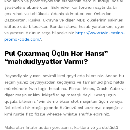
kodlarının və promosyonların elanlarının dərc olunduğu sosial
şəbəkələrə abunə olun. Bukmeker kontorunun saytında bir
çox rahat və təhlükəsiz ödəniş xidmətləri var. Onlardan
Qazaxıstan, Rusiya, Ukrayna və digər MDB ölkələrinin sakinləri
istifadə edə biləcəklər. Bundan əlavə, hesab yaratarkən, oyun
valyutasını özünüz seçə biləcəksiniz
https://www.1win-casino-
promo-code.com/
.
Pul Çıxarmaq Üçün Hər Hansı”
“məhdudiyyətlər Varmı?
Bəyəndiyiniz yuvanı sevimli kimi qeyd edə bilərsiniz. Ancaq bu
seçim yalnız qeydiyyatdan keçdiyiniz və tamamladığınız halda
mümkündür 1win login hesabına. Plinko, Mines, Crash, Cube və
digər maşınlar kimi inkişaflar ag maraqlı deyil. Sınaq üçün
qoşula bilərsiniz 1win demo əksər slot maşınları üçün versiya.
Əsl dilerlə bir otağa girəndə özünüzü əsl kazinoya daşıdığınız
kimi rustle fizz fizzle wheeze whistle snuffle edirsiniz.
Makaraları fırlatmaqdan yorulsanız, kartlara və ya stolüstü