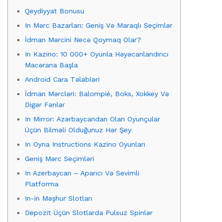
Qeydiyyat Bonusu
In Mərc Bazarları: Geniş Və Maraqlı Seçimlər
İdman Mərcini Necə Qoymaq Olar?
In Kazino: 10 000+ Oyunla Həyəcanlandırıcı
Macərana Başla
Android Cara Tələbləri
İdman Mərcləri: Balompié, Boks, Xokkey Və
Digər Fənlər
In Mirror: Azərbaycandan Olan Oyunçular
Üçün Bilməli Olduğunuz Hər Şey
In Oyna Instructions Kazino Oyunları
Geniş Mərc Seçimləri
In Azerbaycan – Aparıcı Və Sevimli
Platforma
In-in Məşhur Slotları
Depozit Üçün Slotlarda Pulsuz Spinlər