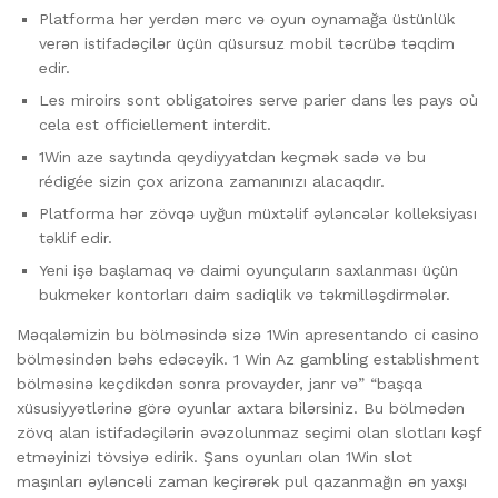
Platforma hər yerdən mərc və oyun oynamağa üstünlük
verən istifadəçilər üçün qüsursuz mobil təcrübə təqdim
edir.
Les miroirs sont obligatoires serve parier dans les pays où
cela est officiellement interdit.
1Win aze saytında qeydiyyatdan keçmək sadə və bu
rédigée sizin çox arizona zamanınızı alacaqdır.
Platforma hər zövqə uyğun müxtəlif əyləncələr kolleksiyası
təklif edir.
Yeni işə başlamaq və daimi oyunçuların saxlanması üçün
bukmeker kontorları daim sadiqlik və təkmilləşdirmələr.
Məqaləmizin bu bölməsində sizə 1Win apresentando ci casino
bölməsindən bəhs edəcəyik. 1 Win Az gambling establishment
bölməsinə keçdikdən sonra provayder, janr və” “başqa
xüsusiyyətlərinə görə oyunlar axtara bilərsiniz. Bu bölmədən
zövq alan istifadəçilərin əvəzolunmaz seçimi olan slotları kəşf
etməyinizi tövsiyə edirik. Şans oyunları olan 1Win slot
maşınları əyləncəli zaman keçirərək pul qazanmağın ən yaxşı