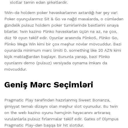
slotlar təmin edən şirkətlərdir.
1Win-də holdem poker həvəskarlarının axtardığı hər şey var!
Poker oyunçularımız Sit & Go və nağd masalarda, o cümlədən
gündəlik pulsuz holdem poker turnirlərində bəxtlərini sınaya
bilərlər. 1win kazino Plinko həvəskarları üçün nə az, nə çox,
düz 19 oyun təklif edir. Oyunlar arasında PlinkoS, Plinko Go,
Plinko Mega Win kimi bir çox məşhur növlər mövcuddur. Bəzi
oyunarda minimum mərc limiti 0. something like 20 AZN kimi
kiçik məbləğlərdən başlayır. Bununla yanaşı, bəzi Plinko
oyunlarını demo (pulsuz) versiyada oynama imkanı da
mövcuddur.
Geniş Mərc Seçimləri
Pragmatic Play tərəfindən hazırlanmış Sweet Bonanza,
şirniyyat temalı dizaynı olan məşhur slot oyunudur. Bu 1win
on the web kazino oyunu həmçinin həyəcanını artıraraq
vurulanlarla pulsuz fırlanmalar təklif edir. Gates of Olympus
Pragmatic Play-dən başqa bir hit slotdur.