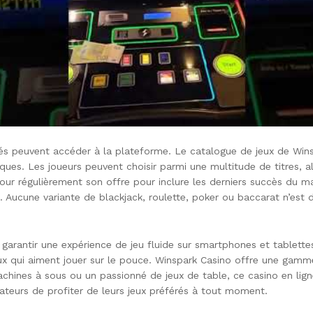
isés peuvent accéder à la plateforme. Le catalogue de jeux de Wi
ues. Les joueurs peuvent choisir parmi une multitude de titres, a
our régulièrement son offre pour inclure les derniers succès du ma
e. Aucune variante de blackjack, roulette, poker ou baccarat n’est
 garantir une expérience de jeu fluide sur smartphones et tablettes
x qui aiment jouer sur le pouce. Winspark Casino offre une gamme
ines à sous ou un passionné de jeux de table, ce casino en ligne
sateurs de profiter de leurs jeux préférés à tout moment.