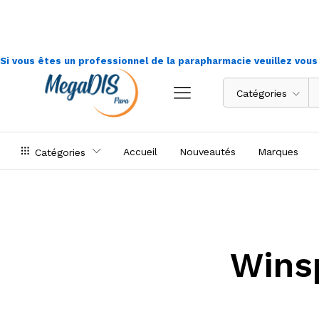
Si vous êtes un professionnel de la parapharmacie veuillez vou
Catégories
Accueil
Nouveautés
Marques
Catégories
Winsp