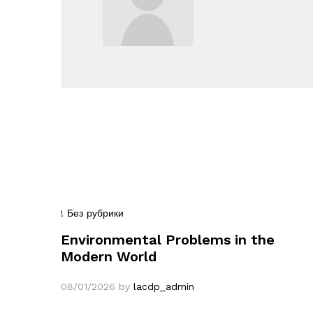
! Без рубрики
Environmental Problems in the
Modern World
08/01/2026
by
lacdp_admin