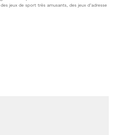
 des jeux de sport très amusants, des jeux d’adresse