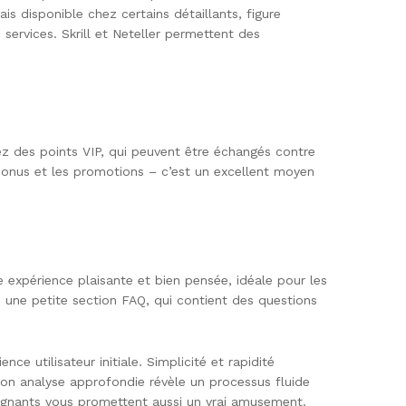
s disponible chez certains détaillants, figure
ervices. Skrill et Neteller permettent des
z des points VIP, qui peuvent être échangés contre
 bonus et les promotions – c’est un excellent moyen
e expérience plaisante et bien pensée, idéale pour les
e une petite section FAQ, qui contient des questions
ce utilisateur initiale. Simplicité et rapidité
Mon analyse approfondie révèle un processus fluide
 gagnants vous promettent aussi un vrai amusement.