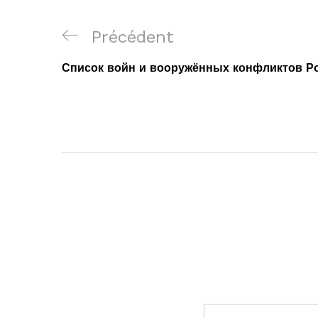
Navigation
Article
Précédent
de
précédent
Список войн и вооружённых конфликтов Р
l’article