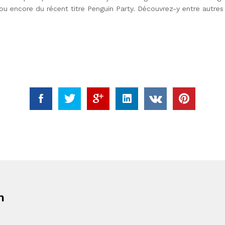
 ou encore du récent titre Penguin Party. Découvrez-y entre autres
n