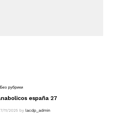
 Без рубрики
anabolicos españa 27
7/11/2025
by
lacdp_admin