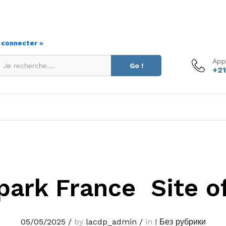
s connecter »
App
Go !
+21
ark France ️ Site of
05/05/2025
/
by
lacdp_admin
/
in
! Без рубрики